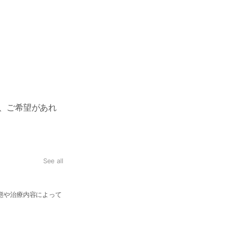
、ご希望があれ
See all
どんな歯医者さんが来てくれますか？
態や治療内容によって
男性、女性、ベテラン、様々なドクターがおりま