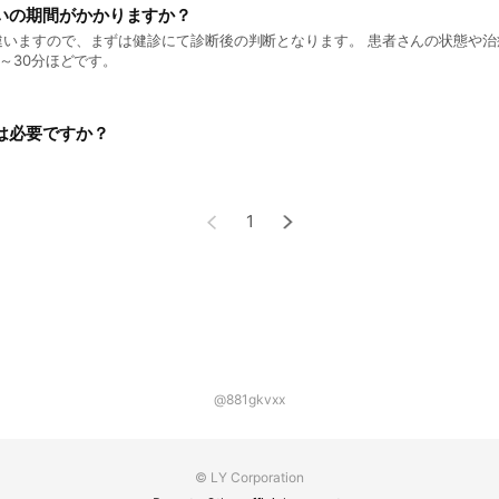
いの期間がかかりますか？
違いますので、まずは健診にて診断後の判断となります。 患者さんの状態や治
分～30分ほどです。
は必要ですか？
1
@881gkvxx
© LY Corporation