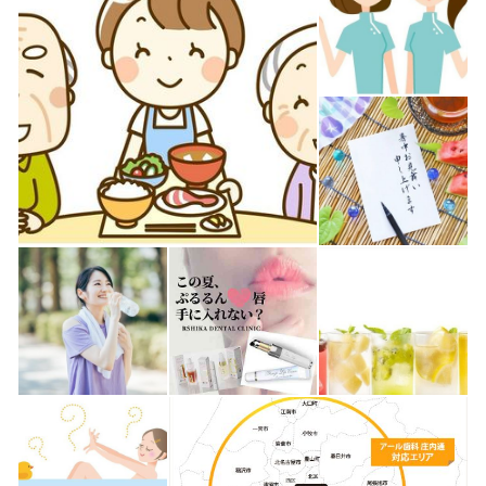
庄内通と緑区大高）に外来の診療室があり、通え
る方から通院が困難な方まで対応致します。 ご自
宅、高齢者福祉施設等へ専門の歯科医師・歯科衛
生士がお伺いします。 ・障害をお持ちの方 ・生
活保護を受けている方 ・寝たきりの方 ・各種給
付・助成を受けている方 初めて往診・訪問歯科を
ご利用の方も経験豊富な専門スタッフが丁寧にわ
かりやすく対応致しますのでお気軽にお問い合わ
せ下さい。 診療は、健康保険と介護保健の範囲内
で行います。 ◆専用ダイヤル：0120-118-307 受
付時間：月～土 9：00～18：30 ※日・祝休み