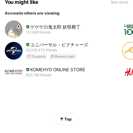
You might like
See more
Accounts others are viewing
ゲゲゲの鬼太郎 妖怪横丁
111,249 friends
ユニバーサル・ピクチャーズ
15,335,472 friends
Coupons
Reward card
KOMEHYO ONLINE STORE
637,769 friends
Top