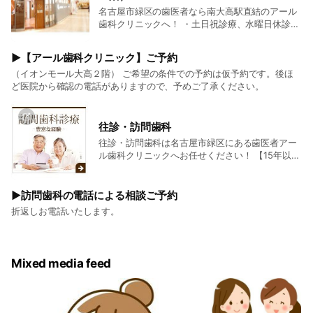
供たちも安心して通っていただける空間でお迎え
名古屋市緑区の歯医者なら南大高駅直結のアール
いたします。(男性歯科医師も在籍しています。)
歯科クリニックへ！ ・土日祝診療、水曜日休診
・夜19:30までOKです♪ TEL:052-626-2843 〒
459-8016 愛知県名古屋市緑区南大高2丁目450
▶【アール歯科クリニック】ご予約
（イオンモール大高２階リフレッシュガーデン
（イオンモール大高２階） ご希望の条件での予約は仮予約です。後ほ
内） 時間的にも場所も無理なく負担なく続けやす
ど医院から確認の電話がありますので、予めご了承ください。
いように。 そしてご家族が安心して通えるよう
に。 クリニックだけでのケアではなく、ご家庭で
のお口のケアも考えながら、 みなさんの歯も健康
も一緒に守っていきます。
往診・訪問歯科
往診・訪問歯科は名古屋市緑区にある歯医者アー
ル歯科クリニックへお任せください！ 【15年以上
の訪問診療の経験】 医療法人社団みずほ会名古屋
支部では、診療内容のご報告や費用のお手続き、
ケアマネージャーさんや施設、医療機関との連携
▶訪問歯科の電話による相談ご予約
も丁寧に対応致します。 【経験豊富な多数の歯科
折返しお電話いたします。
医師が在籍】 多くの歯科医師の先生が在籍するの
で、急なご依頼にも対応できる可能性が高いで
す。 歯科医師や衛生士は、日々医療情報の交換を
して研鑽を積んでいます。 【月に約500人以上の
Mixed media feed
方の訪問診療を実施】 歯科医師と歯科衛生士の
2〜3人体制で伺いますので、男性歯科医師だけで
伺うことは、ほとんどありません。 女性の歯科医
師も在籍しております。 名古屋市内２か所（西区