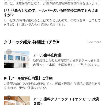
理」は、医療保険ではなく、介護保険の居宅療養管理指導を使うように
国の制度で定められています。医療保険と介護保険で同じものが重複し
ひとり暮らしなので、ヘルパーのいる時間帯に来てもらえま
て請求されることはありませんのでご安心ください。
すか？
サービスの時間が重なることはできませんので、その場合サービスとで
きるだけすれ違いで入らせて頂いております。
クリニック紹介♪詳細はコチラ▶
See more
アール歯科庄内通
訪問歯科なら名古屋市西区の歯医者アール歯科庄
内通へ！ ・木曜、土曜診療も！ ・夜18:00まで
OKです♪ TEL:052-532-8787 〒451-0014 愛知県
名古屋市西区又穂町6丁目29 【女性歯科医師なら
ではの心遣いと歯に優しい診療】静かで落ち着い
▶【アール歯科庄内通】ご予約
た環境で、患者さま一人ひとりに十分な時間をか
ご希望の条件での予約は仮予約です。後ほど医院から確認の電話があり
けて丁寧な診療を行うために、当院の診療室は、
ますので、予めご了承ください。
ゆったりとした個室になっております。 周りの患
者さまを気にすることなく、プライベート空間で
おくつろぎください。 女性ドクター、女性スタッ
アール歯科クリニック（イオンモール大高
フ中心の歯科医院なので、お子様連れのママや子
２階）