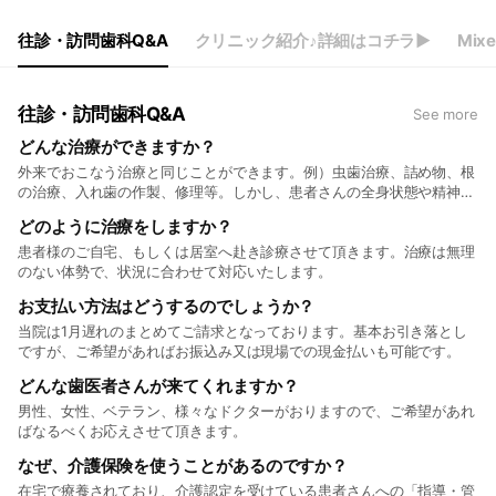
往診・訪問歯科Q&A
クリニック紹介♪詳細はコチラ▶
Mixe
往診・訪問歯科Q&A
See more
どんな治療ができますか？
外来でおこなう治療と同じことができます。例）虫歯治療、詰め物、根
の治療、入れ歯の作製、修理等。しかし、患者さんの全身状態や精神状
態などによっては、治療できることには制限があります。
どのように治療をしますか？
患者様のご自宅、もしくは居室へ赴き診療させて頂きます。治療は無理
のない体勢で、状況に合わせて対応いたします。
お支払い方法はどうするのでしょうか？
当院は1月遅れのまとめてご請求となっております。基本お引き落とし
ですが、ご希望があればお振込み又は現場での現金払いも可能です。
どんな歯医者さんが来てくれますか？
男性、女性、ベテラン、様々なドクターがおりますので、ご希望があれ
ばなるべくお応えさせて頂きます。
なぜ、介護保険を使うことがあるのですか？
在宅で療養されており、介護認定を受けている患者さんへの「指導・管