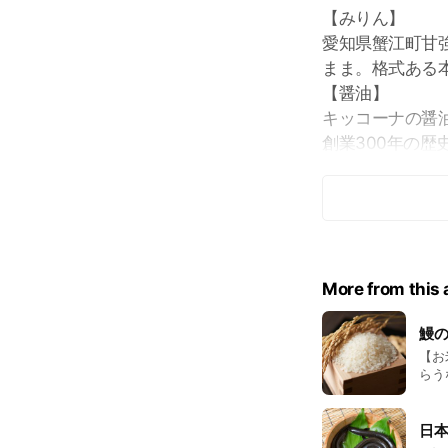
【みりん】
愛知県蟹江町甘
まま。格式ある
【醤油】
キッコーナの醤
創業300年の
【和三盆】
徳島県と香川県
粒子が細かく、
More from this
鰻
【お
らう
み、
の美
の、
日
用す