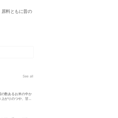
、原料ともに昔の
す。
See all
国の数あるお米の中か
き上がりのつや、甘
ちろん、よりいっそう
の品種、何百通 りも
』でした。 当店で使
事で、よりいっそうの