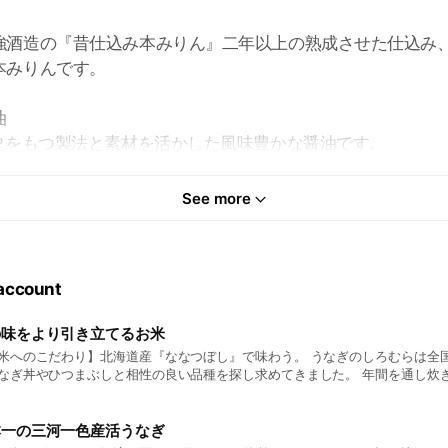
強酒造の『昔仕込み本みりん』二年以上の熟成させた仕込み
本みりんです。
油
歴史をもつ製法と素材を活かした風味豊かな醤油です。
で「竹糖」を原材料に作られている数少ない国内産の砂糖で
See more
あっさりとした甘みが『うなぎ』との相性抜群です。
 account
の味をより引き立てるお米
米へのこだわり】北海道産『ななつぼし』で味わう。 うなぎのしろむらは全
なぎ丼やひつまぶしと相性の良い品種を探し求めてきました。 年間を通し炊
ねばり、ふっくらさのバランスが良く当店のうなぎの味を邪魔しない事はも
味しさを引き立たせるお米です。そんなうなぎに合うお米を追求し、何十種類
お米とタレの組合せの試食を繰り返し出会ったのが、北海道産の『ななつぼし
本一の三河一色産活うなぎ
るお米『ななつぼし』は炊き上がりのバランスが良く、さらにタレをまとう