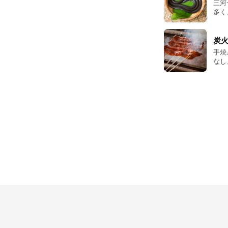
三河
美味
多く
ち帰
池で
熱高
ら』
炭
手焼
なし
かく