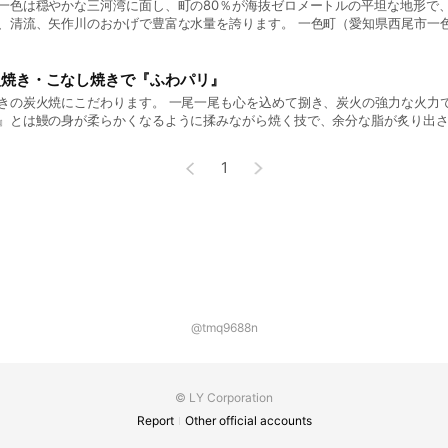
一色は穏やかな三河湾に面し、町の80％が海抜ゼロメートルの平坦な地形で
しさを引き立たせるお米です。炊上がりはもちろん、冷めても美味しさは長
、清流、矢作川のおかげで豊富な水量を誇ります。 一色町（愛知県西尾市一
りのお客様にもきっとご満足いただけます。
は、養鰻専用水道によって取水された矢作川水系の表流水を使用し、より天
き生産者に育てられることにより、ストレスが少なく美味しい鰻に成長します。 『うなぎのし
ではこの日本一の『三河一色産活うなぎ』を一年を通してご提供いたします
火焼き・こなし焼きで『ふわパリ』
きの炭火焼にこだわります。 一尾一尾も心を込めて捌き、炭火の強力な火力で焼
』とは鰻の身が柔らかくなるように揉みながら焼く技で、余分な脂が炙り出
、香ばしくなる技法です!!
1
@tmq9688n
© LY Corporation
Report
Other official accounts