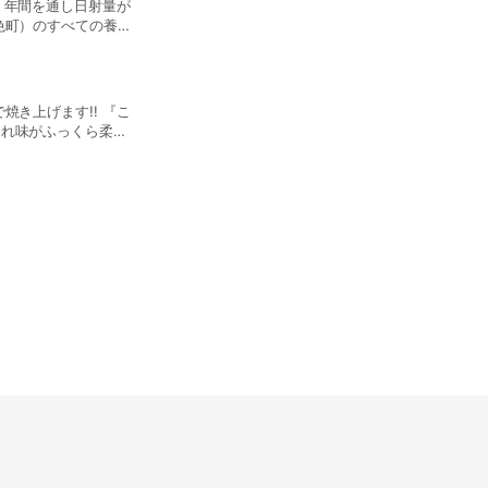
、年間を通し日射量が
持ちしますので、お持
色町）のすべての養鰻
然に近い環境の中で情
ろむ
。
き上げます!! 『こ
され味がふっくら柔ら