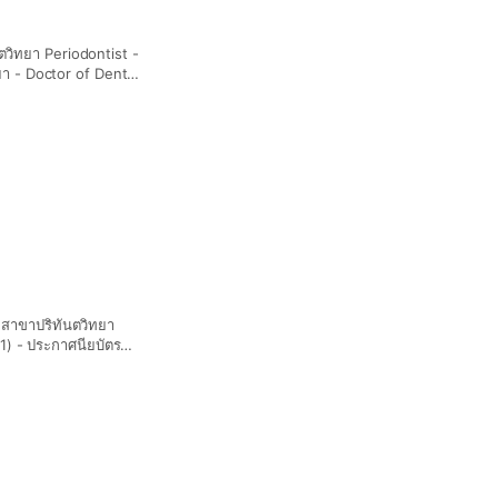
วิทยา Periodontist -
tal
 สาขาปริทันตวิทยา
ะกาศนียบัตรบัณฑิต
ทยาศาสตร์มหาบัณฑิต
ัติบัตรสาขาปริทันต
•Doctor of
ersity, Thailand
l of Dentistry, Ann
ate in Periodontics,