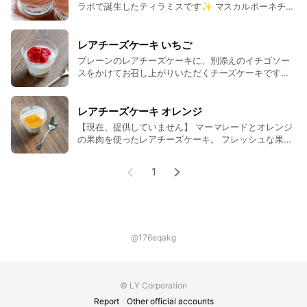
解凍されてクリーミーになった感じの両方を味わってみ
ラボで誕生したティラミスです✨ マスカルポーネチー
ズと純生クリームを贅沢に使用。 クランブルに混ぜ込
てください。
んだエスプレッソと挽いたコーヒー豆のほろ苦さ、マ
ルサラ酒の上品な香りが楽しめる大人のティラミスで
レアチーズケーキ いちご
夏のカッサータは、プレーンとラズベリーの２種類が各
す。 ※小さなお子様には刺激の強いものとなっていま
プレーンのレアチーズケーキに、別添えのイチゴソー
す。 こちらはフタ付きのクラフトカップに入ったチー
３個の６個入。
スをかけてお召し上がりいただくチーズケーキです✨
ズケーキです。 サイズ：直径 7.5cm／約１人分
ソースは生の果実を自家製のジャムに漬けて仕上げ
た、イチゴのフレッシュな香りと甘酸っぱさが楽しめ
るコンフィチュールソース。 レアチーズケーキは、酸
レアチーズケーキ オレンジ
味をおさえてフワッとクリーミーに。 ボトム生地に
【現在、提供していません】 マーマレードとオレンジ
は、こうばしくてザクザクな食感のクランブルを使っ
の果肉を使ったレアチーズケーキ。 フレッシュな果肉
ています。
が入った濃厚でなめらかな生地を、甘くてほろ苦いマ
ーマレードソースと一緒にお楽しみください。
1
@176eqakg
© LY Corporation
Report
Other official accounts