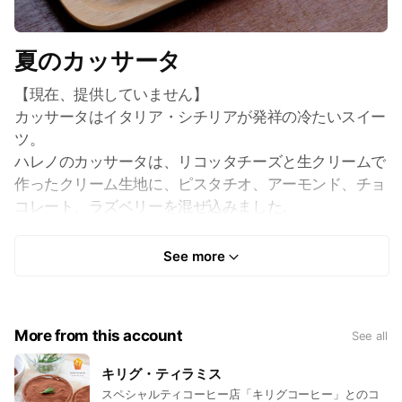
夏のカッサータ
【現在、提供していません】
カッサータはイタリア・シチリアが発祥の冷たいスイー
ツ。
ハレノのカッサータは、リコッタチーズと生クリームで
作ったクリーム生地に、ピスタチオ、アーモンド、チョ
コレート、ラズベリーを混ぜ込みました。
クリーム生地は、牧場で食べるソフトクリームのような
See more
濃厚さ。混ぜ込まれた具材はザクザクとした食感。口に
含むと色んな具材の香りや味が広がっていきます。
More from this account
See all
食べ方は、冷凍庫から出してすぐ食べ始めるのがおすす
め。
キリグ・ティラミス
カチコチな生地が口の中でスッと溶ける感じと、徐々に
スペシャルティコーヒー店「キリグコーヒー」とのコ