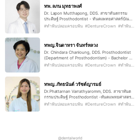
บัณฑิต สาขาทันตกรรมประดิษฐ์ (มหาวิทยาลัยไอโอ
Dentistry, USA - Master of Science in
ทพ. ลภน มุทธาพงศ์
ว่า สหรัฐอเมริกา) - อนุมัติบัตรสาขาทันตกรรม
Prosthodontics, the University of Alabama at
Dr. Lapon Mutthapong, DDS. สาขาทันตกรรม
ประดิษฐ์ ประเทศสหรัฐอเมริกา - Doctor of Dental
Birmingham School of Dentistry, USA
ประดิษฐ์ Prosthodontist - ทันตแพทยศาสตร์บัณฑิต
Surgery (DDS.) First Class Honor, Faculty of
(เกียรตินิยมอันดับ 1) คณะทันตแพทย์ศาสตร์
Dentistry, Chiangmai Univerisity -Master of
#
ทำฟันปลอมครอบฟัน
#
DentureCrown
#
ทำฟันเชียงใหม่
มหาวิทยาลัยเชียงใหม่ - ประกาศนียบัตรชั้นสูง แขนง
Science program in dentistry, Faculty of
ทันตกรรมประดิษฐ์ คณะทันตแพทยศาสตร์
Dentistry, Chiangmai University - Certificate in
มหาวิทยาลัยเชียงใหม่ - หลักสูตรการฝึกอบรม
Prosthodontics from University of Iowa, USA -
ทพญ.จินดาหรา จันทร์หลวง
ทันตแพทย์ประจำบ้าน สาขาทันตกรรมประดิษฐ์ คณะ
Master of Oral Sciences in Prosthodontics
Dr. Chindara Chanloung, DDS. Prosthodontist
ทันตแพทยศาสตร์ มหาวิทยาลัยเชียงใหม่ - Doctor
from University of Iowa, USA - Diplomate of
(Department of Prosthodontism) - Bachelor of
of Dental Surgery (DDS.) First Class Honor,
The American Board of Prosthodontics
Dental Surgery - Certificate of Residency in
Faculty of Dentistry, Chiangmai Univerisity -
#
ทำฟันปลอมครอบฟัน
#
DentureCrown
#
ทำฟันเชียงใหม่
Prosthodontics -Certificate of expertise in the
Doctor of Dental Surgery (1st Class Honors)
practice of dentistry, specializing in
Chiangmai University, 2012-2018 (DDS.) -
prosthodontics, from the Dental Council of
Higher Graduate Diploma Program in
ทพญ. ภัทธนันต์ วรัชต์ญารมย์
Thailand. - Doctor of Dental Surgery (DDS.) -
Prosthodontic, Chiangmai University -
Dr.Phattarnan Varrathyaromm, DDS. สาขาทันต
Certificate In Prosthodontics. - Diplomate Thai
Residency Training Program in Prosthodontic,
กรรมประดิษฐ์ Prosthodontist -ทันตแพทยศาสตร
Board of Prosthodontics.
Chiangmai University
บัณฑิต หลักสูตรนานาชาติ มหาวิทยาลัยมหิดล
#
ทำฟันปลอมครอบฟัน
#
DentureCrown
#
ทำฟันเชียงใหม่
(เกียรตินิยมอันดับหนึ่ง เหรียญทอง) - Bachelor of
Dental Surgery (First Class Honor, Gold
Medal), Mahidol University (International
Program)
@dentalworld