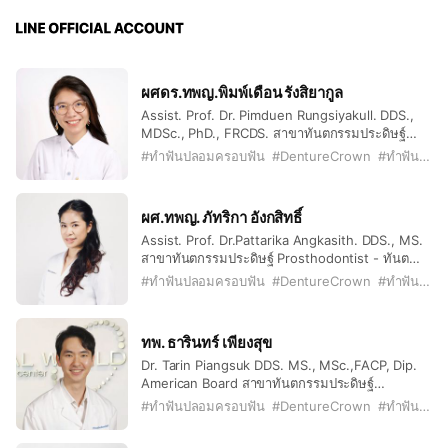
ผศดร.ทพญ.พิมพ์เดือน รังสิยากูล
Assist. Prof. Dr. Pimduen Rungsiyakull. DDS.,
MDSc., PhD., FRCDS. สาขาทันตกรรมประดิษฐ์
Prosthodontist - ทันตแพทยศาสตร์บัณฑิต
#
ทำฟันปลอมครอบฟัน
#
DentureCrown
#
ทำฟันเชียงใหม่
(เกียรตินิยมอันดับสอง) - วิทยาศาสตร์มหาบัณฑิต
สาขาทันตกรรมประดิษฐ์ (ประเทศออสเตรเลีย) -
วิทยาศาสตรดุษฎีบัณทิต สาขาทันตชีววัสดุ ศาสตร์
ผศ.ทพญ. ภัทริกา อังกสิทธิ์
และรากฟันเทียม (ประเทศออสเตรเลีย) - อนุมัติบัตร
Assist. Prof. Dr.Pattarika Angkasith. DDS., MS.​
สาขาทันตแกรรมประดิษฐ์ - Doctor of Dental
สาขาทันตกรรมประดิษฐ์ Prosthodontist - ทันต
Surgery (DDS.) - Master of Dental Sciences
แพทยศาสตร์บัณฑิต - ประกาศนียบัตรบัณฑิตชั้นสูง
(Prosthodontics), The Univesity of Sydney,
#
ทำฟันปลอมครอบฟัน
#
DentureCrown
#
ทำฟันเชียงใหม่
ทางวิทยศาสตร์การแพทย์คลินิคสาขาทันตกรรม
Australia - Doctor of Philosophy in Dentistry
ประดิษฐ์ - ประกาศนียบัตรบัณฑิต สาขาทันตกรรม
(Biomaterials and Implantology), The Univesity
ประดิษฐ์ มหาวิทยาลัยอลาบาม่า สหรัฐอเมริกา - ทันต
of Sydney, Australia - Diplomate of Thai Board
ทพ. ธารินทร์ เพียงสุข
แพทยศาสตร์บัณฑิต สาขาทันตกรรมประดิษฐ์ มหาวิ
in Prosthodontics
Dr. Tarin Piangsuk DDS. MS., MSc.,FACP, Dip.
ทยาลัยอลาบาม่า สหรัฐอเมริกา - Doctor of Dental
American Board สาขาทันตกรรมประดิษฐ์
Surgery (DDS.) - Higher Graduate Diploma in
Prosthodontist - ทันตแพทยศาสตร์บัณฑิต
Clinical Science(Prosthodontics) - Certificate in
#
ทำฟันปลอมครอบฟัน
#
DentureCrown
#
ทำฟันเชียงใหม่
(เกียรตินิยมอันดับ 1) คณะทันตแพทย์ศาสตร์
Advanced Education in Prosthodontics, the
มหาวิทยาลัยเชียงใหม่ - ทันตแพทยศาสตรมหา
University of Alabama at Birmingham School of