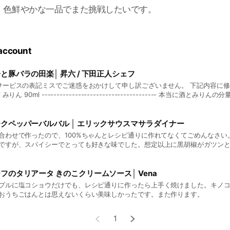
、色鮮やかな一品でまた挑戦したいです。
 account
と豚バラの田楽│ 昇六 / 下田正人シェフ
ービスの表記ミスでご迷惑をおかけして申し訳ございません。 下記内容に修正しております。 酒
l みりん 90ml -------------------------------------- 本当に酒とみ
？粘度が全然違うのですが…
クペッパーバルバル │ エリックサウスマサラダイナー
合わせで作ったので、100%ちゃんとレシピ通りに作れてなくてごめんなさい
ですが、スパイシーでとっても好きな味でした。想定以上に黒胡椒がガツン
な味でした。酒が進んでこまっちゃう。 たまたま付け合わせをチーズナンに
リーミーさとバランスよくて正解でした。 すんごくおすすめなんだけど、し
ら、辛いの苦手な日だとびっくりしちゃうかもだから、おすすめ度だけ★4個
フのタリアータ きのこクリームソース│ Vena
心の声のおすすめ度は★10です。あと、イナダさんのレシピはグラムで書い
プルに塩コショウだけでも、レシピ通りに作ったら上手く焼けました。キノ
いますが、小さじ大さじ表記だったりしたので、ちょっと狼狽えました、、
おうちごはんとは思えないくらい美味しかったです。また作ります。
、イナダさんの味に少しでも近づけているといいなあ。
1