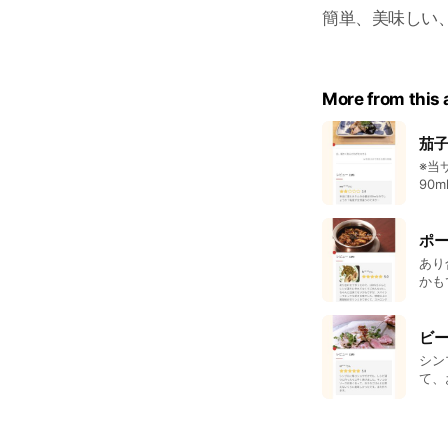
簡単、美味しい
More from this
茄子
※当サ
90m
うか
ポー
あり
かも
ング
のク
たか
ビー
は、
シン
に思
て、
ど、