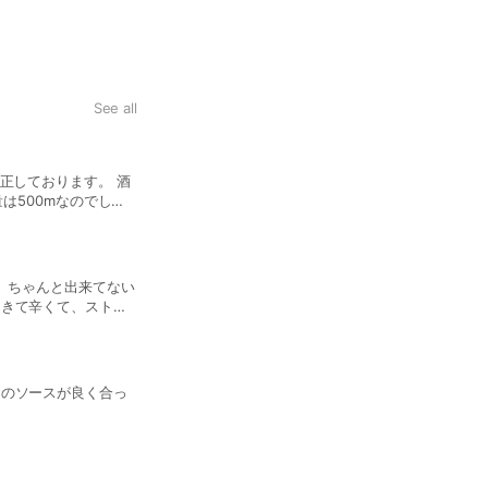
See all
【決定版】おうち焼肉の楽しみ
ニラダレを作ってみました！め
りんの分量は500mなのでしょ
ポークペッパーバルバル │ 
。ちゃんと出来てない
スパイスを買い揃えてしまえば
ときて辛くて、ストロ
た。 アメリカ在住なので、美味しいものは自分で作るしか無いのでありがたいです。美味しくできまし
したんだけど、乳製品
た。
っかりスパイシーだっ
にしました。ほんと
白い麻婆豆腐│MASA'S KITC
てあるものが多いよう
コのソースが良く合っ
【食通STAFFより】 レビューあり
探り探りだったけ
揃わない...そして材料を揃える
ピ動画にある材料が「食材キット」と
理作りにチャレンジしてみてくだ