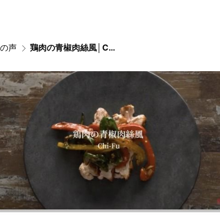
の声
鶏肉の青椒肉絲風│Chi-Fu 藤田 祐二 シェフ