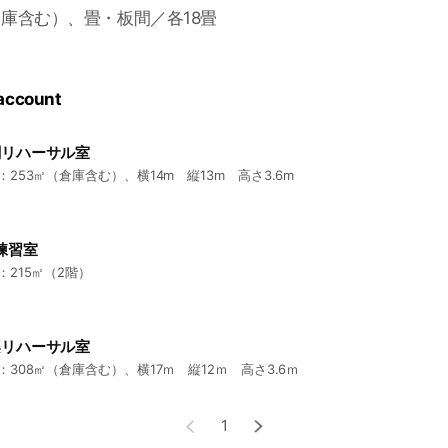
倉庫含む）、畳・板間／各18畳
 account
劇リハーサル室
：253㎡（倉庫含む）、横14m 縦13m 高さ3.6m
練習室
：215㎡（2階）
楽リハーサル室
：308㎡（倉庫含む）、横17ｍ 縦12ｍ 高さ3.6ｍ
1