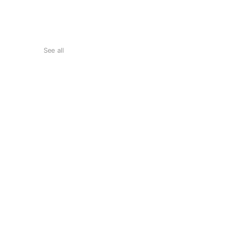
See all
第2練習室
面積：162㎡（2階）
第3練習室
面積：156㎡（1階）