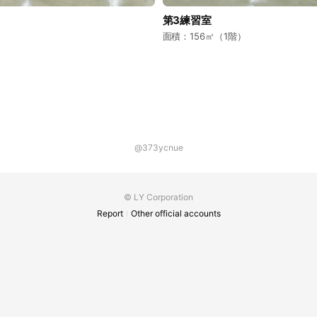
第3練習室
面積：156㎡（1階）
@373ycnue
© LY Corporation
Report
Other official accounts