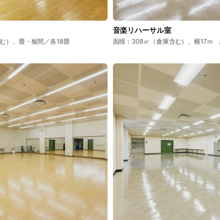
音楽リハーサル室
含む）、畳・板間／各18畳
面積：308㎡（倉庫含む）、横17ｍ 