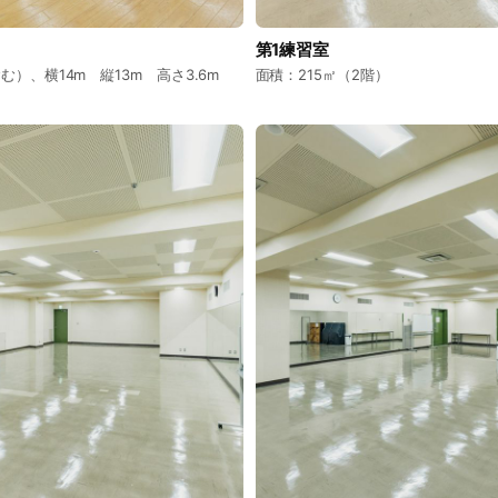
第1練習室
む）、横14m 縦13m 高さ3.6m
面積：215㎡（2階）