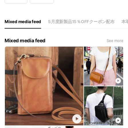
Wed
10:00 - 17:00
Thu
10:00 - 17:00
Fri
10:00 - 17:00
Sat
10:00 - 17:00
Mixed media feed
5月度新製品15％OFFクーポン配布
本
13時前のご注文即日発送します。
Mixed media feed
See more