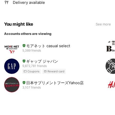
Delivery available
You might like
See more
Accounts others are viewing
モアネット casual select
5,389 friends
ギャップ ジャパン
9,872,781 friends
Coupons
Reward card
日本サプリメントフーズYahoo店
3,107 friends