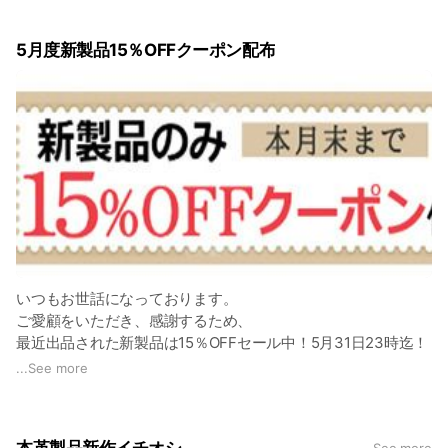
5月度新製品15％OFFクーポン配布
いつもお世話になっております。
ご愛顧をいただき、感謝するため、
最近出品された新製品は15％OFFセール中！5月31日23時迄！
店舗URL：
https://store.shopping.yahoo.co.jp/tidingleather/
...
See more
クーポン獲得リンク：
https://shopping.yahoo.co.jp/coupon/others/ODA1OTJiZmE3
NTg5MDNiZjA2OThhNTE1Nzg1