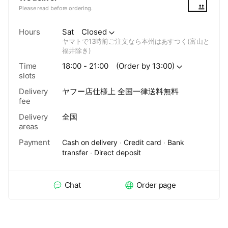
×1、カード入れポケット×5、ZIPポケット×2)
厳選上質なYKKファスナーを採用され、スムーズ
Please read before ordering.
に開閉できる。長時間で使用しても壊れるなどご
心配をいりません。 【見た目以上の収納力】スマ
ホ、カード、パスポート、お釣り、モバイルバッ
Hours
Sat
Closed
テリーなど日常物が一杯収納！まさにお出掛けの
ヤマトで13時前ご注文なら本州はあすつく(富山と
相棒だ。 TIDING(タイディング) 日本商標登録
福井除き)
第 5862355号 第18類 鞄、財布 【製品情報】
Time
18:00 - 21:00
(Order by 13:00)
【素材】天然牛革、【カラー】グリーン色、【サ
slots
イズ】横23cm×縦15cm×マチ8.5cm、ショルダー
ベルト調節可能長さ：106cm〜120cm＊幅
Delivery
ヤフー店仕様上 全国一律送料無料
1.7cm、【重量】約0.45kg、【仕様】メインポケ
fee
ット×1、内部：カード入れｘ3、仕切りZIPポケッ
トx1、背面：ZIPポケット×1
Delivery
全国
areas
Payment
Cash on delivery
Credit card
Bank
transfer
Direct deposit
Chat
Order page