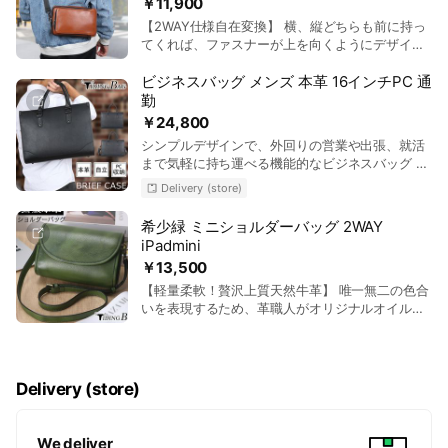
￥11,900
本革素材、高級感と操作性を両立しています。
ュックベルト調節可能長さ】：50〜98cm（幅
ケット×1）、メインポケット(内部：カード入れ
【2WAY仕様自在変換】 横、縦どちらも前に持っ
【バイク・自転車ユーザーに相応しい機能性】ス
7cm) 【収納サイズ】15.6インチPC、iPad、折り
×3、ZIPポケット×1)
てくれば、ファスナーが上を向くようにデザイ
トラップを長めに調整すれば、肩掛けや斜め掛け
たたみ傘、500mlペットボトル、スマホ、モバイ
ン。考えつくされた構造で使いやすさを追求しま
が可能。 バッグの前面・背面にはファスナーポケ
ルバッテリー 【仕様】正面ZIPポケット×1(内部:
した。 【上質シュリンクレザー】 全身柔らかい
ビジネスバッグ メンズ 本革 16インチPC 通
ット付きで、ICカードや鍵の収納に便利。 【見た
小物入れポケット×１、キーホルダー×1)、後ろ
牛革素材使用、表面皮膚のような革シボ風合いに
目以上の収納力】iPad mini、スマホ、折りたたみ
勤
ZIPポケット×1、前ZIPポケット×1(内部:小物入れ
味わうと感じます。革表面に撥水性ある水にも強
傘、500mlペットボトルなど、必要なものをスマ
ポケット×3、カード入れポケット×4、ペン挿し
￥24,800
くなり、やや軽量で柔らかい手触り感にたまらな
ートに収納可能。 コンパクトながら、頼れる収納
×3)、メインポケット×1(内部:15.6インチPC収納
シンプルデザインで、外回りの営業や出張、就活
い。 【上質YKKジッパー】 厳選上質なYKKファス
力です。
ポケット×1、ZIPポケット×1、メッシュポケット
まで気軽に持ち運べる機能的なビジネスバッグ 上
ナーを採用され、スムーズに開閉できる。長時間
×1)
質な天然牛革を採用しており、耐久性と美しさを
で使用しても壊れるなどご心配をいりません。
Delivery (store)
兼ね備えた最高級の一枚革仕様。 A4サイズ対応
【見た目以上な収納力】 9.7インチiPad、スマ
の大容量の収納力 16インチPCやA4ファイル、折
ホ、長財布、モバイルバッテリーなど日常物が一
希少緑 ミニショルダーバッグ 2WAY
畳み傘、ペットボトルなど出張や外回り、資料の
杯収納！通勤や普段のお出掛けなど
iPadmini
持ち運びにも最適な大容量設計。 TIDING(タイデ
￥13,500
ィング) 日本商標 第 5862355号 第18類 鞄、財
布 【ブランド】TIDING【品番】P1605THZ 【素
【軽量柔軟！贅沢上質天然牛革】 唯一無二の色合
材】天然牛革【カラー】ブラック 【サイズ】横
いを表現するため、革職人がオリジナルオイルを
40cm、縦30cm、マチ14cm【重さ】 約1.65kg
たっぷりをふくませ、手作業で染色を施すことに
【ショルダーストラップ】調節可:84cm〜134cm
より、濃淡のある独創的な色合いと斬新さを与え
幅3.5cm 【収納サイズ】16インチPC、11インチ
ています。滑らかな表面と柔かく特徴なので肌触
iPad、折畳み傘、ペットボトル、長財布など収納
りがとても良いです。 【着脱可本革ショルダース
Delivery (store)
可能 【仕様】バックポケット×1(内部:ペン挿し
トラップ】ショルダーストラップまで本体と同じ
×3、小物入れ×2)、 メインポケット(内部:クッシ
く天然牛革素材を贅沢採用され、天然牛革ソフト
ョン付きPC収納ポケット×1、小物入れポケット
の質感が毎日お楽しめる。 【上質YKKジッパー】
We deliver