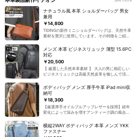
本革製品新作イチオシ
See more
本革製品は安くご購入のチャンス！是非ご覧ください
ナチュラル風 本革 ショルダーバッグ 男女
兼用
￥14,800
TIDINGの新作ミニショルダーバッグは、天然牛革
素材を贅沢に使用しています。その特徴をご紹介
します。 【ベジタブルタンニンレザー】 植物タ
ンニンで鞣された革は、人体や環境に優しい素材
メンズ 本革 ビジネスリュック 薄型 15.6PC
です 【2WAY仕様】 ショルダーバッグとしてもセ
対応
カンドバッグとしても使える便利なアイテム。取
￥20,500
り外し可能なショルダーストラップは、自分の好
【 厳選した天然本革素材 】 大人の男に相応しい
みに合わせて調節できます。 【軽量かつ耐久性抜
ビジネスリュックは高級天然皮革を愉しんで頂い
群】 重さわずか0.55kgで、身軽にお出かけでき
て、余計なモノのないシンプルデザインに徹底し
ます。 【撥水加工】 急な雨にも対応できるの
てこだわっています。 【 軽量で大容量 】薄型デ
で、外出先でも安心です。 TIDING(タイディング)
ボディバッグ メンズ 厚手牛革 iPad mini収
ザインが採用されている。重さも気にならなく
日本商標登録 第 5862355号 第18類 鞄、財布
納可
て、長距離移動でも気にならないです。PC専用ポ
【ブランド】TIDING
￥18,300
ケットあり、15.6インチPCまで収納できます。お
【品番】P2727VQ 【素材】天然牛革(ベジタブル
【厳選厚手オイルブルアップレザーを採用】経年
出かけの必需品やビジネスアイテムなど、ちょっ
タンニンレザー) 【カラー】キャラメル色
変化によって深みを増すアンティーク調の風合
とした荷物を入れておくのに便利な革リュックサ
【サイズ】横25cm、縦16cm、マチ8m 【重さ】
い。 使い込むほどに味が出て、耐摩耗性・防汚性
ックです。 TIDING(タイディング) 日本商標 第
約0.55kg ショルダーストラップ調節可能長さ：
にも優れています。 【厳選上質のYKKジッパー】
5862355号 第18類 鞄、財布 【素材】仔牛革(カ
122cm〜137cm(幅2.5cm) 【収納サイズ】 イヤホ
横縦2WAY ボディバッグ 本革 メンズ YKK
全てのポケットにYKK製ジッパーを採用。スムー
ーフレザー)【カラー】ブラック 【サイズ】縦
ン、鍵、スマホ、財布など収納可能 【仕様】前
ファスナー
ズな開閉と高い耐久性を実現しました。 引き手も
42cm、横30cm、マチ9cm【重さ】約1.15kg 【リ
ZIPポケット×1、後ろZIPポケット×1（小物入れポ