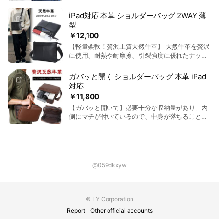
ィング) 日本商標 第 5862355号 第18類 鞄、財
りがちなものを分かれて収まる専用の荷室が備わ
布 カラ- ダークブラウン色 素材 贅沢天然牛革
っておりますので、通勤や通学などのシーンでの
iPad対応 本革 ショルダーバッグ 2WAY 薄
サイズ 横21cmｘ縦25cmｘマチ8cm(重さ約
使用感も優れています。 【フルオープン開閉して
型
0.85kg) ショルダーストラップ: 調節可能(77cm〜
収納楽々】 ラウンドファスナー三層式メインポケ
￥12,100
123cm×幅3cm) 【収納サイズ】iPadmin、折りた
ット、物整理がうまくできる。 お体に接触部分は
たみ傘、500mlペットボトル、スマホ、モバイル
【軽量柔軟！贅沢上質天然牛革】 天然牛革を贅沢
ソフトなメッシュ構造、疲れ・蒸しを軽減、長時
バッテリー 【仕様】正面ZIPポケット×1、メイン
に使用、耐熱や耐摩擦、引裂強度に優れたナッパ
間背負っていても快適。 TIDING(タイディング)
ポケット×1(内部:小物入れポケット×2、ZIPポケ
レザーを採用される。滑らかな表面と柔かく特徴
日本商標 第 5862355号 第18類 鞄、財布 素材
ット×1、カード入れポケット×2)、後ろポケット
なので肌触りがとても良いです。天然牛革の特性
仔牛革（カーフレザー） 色 ブラック色 サイズ 縦
ガバッと開く ショルダーバッグ 本革 iPad
×1(内部:仕切りポケット×1)、背面ポケット×1（磁
で、雨の日も楽々。 【上質YKKジッパー】厳選上
45cmｘ横30cmｘマチ16cm 重量 1.58kg 対応 16
対応
石ボタン開閉）
質なYKKファスナーを採用され、スムーズに開閉
インチPC、B4ファイル収納可能 仕様 (下)正面ZIP
￥11,800
できる。長時間で使用しても壊れるなどご心配を
ポケット×1、前ZIPポケット(ZIPポケット×1、小
【ガバッと開いて】必要十分な収納量があり、内
いりません。 【しっかり収納力】マチを4cmとる
物入れポケット×4、ペン挿し×2、仕切りポケッ
側にマチが付いているので、中身が落ちることは
ことで膨らみを抑えスマホや財布などをいれても
ト×1、カードポケット×7、キーホルダー×1)、ラ
ありません。歩いていてガバッと開いて出し入れ
スマートに魅せるサイズ感を求める。長財布がも
ウンドZIPポケット×1 メインポケット×1(仕切りポ
楽々。 【上質シュリンクレザー】全身柔らかい牛
ちろん最大11インチiPadまで、ノートや折り畳み
ケット×１)、後ろPC収納ポケット×1(iPadポケッ
革素材使用、表面皮膚のような革シボ風合いに味
傘など日常物が一杯収納！まさにお出掛けの相
ト×1、PCポケット×1)
わうと感じます。革表面に撥水性ある水にも強く
棒。 【入れ物の収納が上手に】後ろにZIPポケッ
なり、やや軽量で柔らかい手触り感にたまらな
トが付き、スマホや鍵などよく取出し小物をすぐ
@059dkxyw
い。 【上質YKKジッパー】厳選上質なYKKファス
手元に！ TIDING(タイディング) 日本商標登録
ナーを採用され、スムーズに開閉できる。長時間
第 5862355号 第18類 鞄、財布 【製品情報】
で使用しても壊れるなどご心配をいりません。
【素材】天然牛革ナッパレザー、【カラー】ブラ
【見た目以上な収納力】9.7インチiPad、スマホ、
ック色、【サイズ】横29cm×縦20cm×マチ
© LY Corporation
長財布、モバイルバッテリーなど日常物が一杯収
4cm、ショルダーベルト調節可能長さ：79cm〜
Report
Other official accounts
納！通勤や普段のお出掛けなど TIDING(タイディ
139cm＊幅3.5cm、【重量】約0.38kg、【仕様】