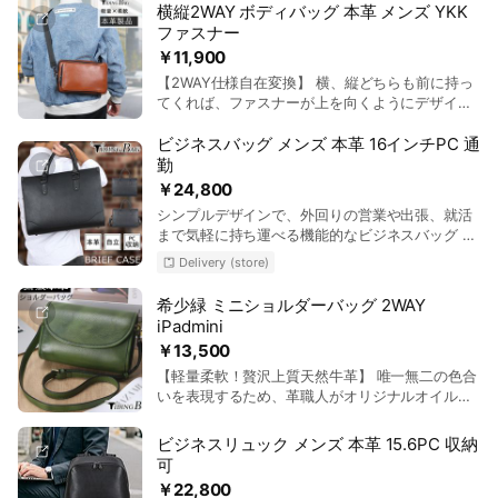
にも優れています。 【厳選上質のYKKジッパー】
5862355号 第18類 鞄、財布 【素材】仔牛革(カ
122cm〜137cm(幅2.5cm) 【収納サイズ】 イヤホ
横縦2WAY ボディバッグ 本革 メンズ YKK
全てのポケットにYKK製ジッパーを採用。スムー
ーフレザー)【カラー】ブラック 【サイズ】縦
ン、鍵、スマホ、財布など収納可能 【仕様】前
ファスナー
ズな開閉と高い耐久性を実現しました。 引き手も
42cm、横30cm、マチ9cm【重さ】約1.15kg 【リ
ZIPポケット×1、後ろZIPポケット×1（小物入れポ
￥11,900
本革素材、高級感と操作性を両立しています。
ュックベルト調節可能長さ】：50〜98cm（幅
ケット×1）、メインポケット(内部：カード入れ
【2WAY仕様自在変換】 横、縦どちらも前に持っ
【バイク・自転車ユーザーに相応しい機能性】ス
7cm) 【収納サイズ】15.6インチPC、iPad、折り
×3、ZIPポケット×1)
てくれば、ファスナーが上を向くようにデザイ
トラップを長めに調整すれば、肩掛けや斜め掛け
たたみ傘、500mlペットボトル、スマホ、モバイ
ン。考えつくされた構造で使いやすさを追求しま
が可能。 バッグの前面・背面にはファスナーポケ
ルバッテリー 【仕様】正面ZIPポケット×1(内部:
した。 【上質シュリンクレザー】 全身柔らかい
ビジネスバッグ メンズ 本革 16インチPC 通
ット付きで、ICカードや鍵の収納に便利。 【見た
小物入れポケット×１、キーホルダー×1)、後ろ
牛革素材使用、表面皮膚のような革シボ風合いに
目以上の収納力】iPad mini、スマホ、折りたたみ
勤
ZIPポケット×1、前ZIPポケット×1(内部:小物入れ
味わうと感じます。革表面に撥水性ある水にも強
傘、500mlペットボトルなど、必要なものをスマ
ポケット×3、カード入れポケット×4、ペン挿し
￥24,800
くなり、やや軽量で柔らかい手触り感にたまらな
ートに収納可能。 コンパクトながら、頼れる収納
×3)、メインポケット×1(内部:15.6インチPC収納
シンプルデザインで、外回りの営業や出張、就活
い。 【上質YKKジッパー】 厳選上質なYKKファス
力です。
ポケット×1、ZIPポケット×1、メッシュポケット
まで気軽に持ち運べる機能的なビジネスバッグ 上
ナーを採用され、スムーズに開閉できる。長時間
×1)
質な天然牛革を採用しており、耐久性と美しさを
で使用しても壊れるなどご心配をいりません。
Delivery (store)
兼ね備えた最高級の一枚革仕様。 A4サイズ対応
【見た目以上な収納力】 9.7インチiPad、スマ
の大容量の収納力 16インチPCやA4ファイル、折
ホ、長財布、モバイルバッテリーなど日常物が一
希少緑 ミニショルダーバッグ 2WAY
畳み傘、ペットボトルなど出張や外回り、資料の
杯収納！通勤や普段のお出掛けなど
iPadmini
持ち運びにも最適な大容量設計。 TIDING(タイデ
￥13,500
ィング) 日本商標 第 5862355号 第18類 鞄、財
布 【ブランド】TIDING【品番】P1605THZ 【素
【軽量柔軟！贅沢上質天然牛革】 唯一無二の色合
材】天然牛革【カラー】ブラック 【サイズ】横
いを表現するため、革職人がオリジナルオイルを
40cm、縦30cm、マチ14cm【重さ】 約1.65kg
たっぷりをふくませ、手作業で染色を施すことに
【ショルダーストラップ】調節可:84cm〜134cm
より、濃淡のある独創的な色合いと斬新さを与え
ビジネスリュック メンズ 本革 15.6PC 収納
幅3.5cm 【収納サイズ】16インチPC、11インチ
ています。滑らかな表面と柔かく特徴なので肌触
可
iPad、折畳み傘、ペットボトル、長財布など収納
りがとても良いです。 【着脱可本革ショルダース
￥22,800
可能 【仕様】バックポケット×1(内部:ペン挿し
トラップ】ショルダーストラップまで本体と同じ