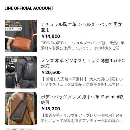
ナチュラル風 本革 ショルダーバッグ 男女
兼用
￥14,800
TIDINGの新作ミニショルダーバッグは、天然牛革
素材を贅沢に使用しています。その特徴をご紹介
します。 【ベジタブルタンニンレザー】 植物タ
ンニンで鞣された革は、人体や環境に優しい素材
メンズ 本革 ビジネスリュック 薄型 15.6PC
です 【2WAY仕様】 ショルダーバッグとしてもセ
対応
カンドバッグとしても使える便利なアイテム。取
￥20,500
り外し可能なショルダーストラップは、自分の好
【 厳選した天然本革素材 】 大人の男に相応しい
みに合わせて調節できます。 【軽量かつ耐久性抜
ビジネスリュックは高級天然皮革を愉しんで頂い
群】 重さわずか0.55kgで、身軽にお出かけでき
て、余計なモノのないシンプルデザインに徹底し
ます。 【撥水加工】 急な雨にも対応できるの
てこだわっています。 【 軽量で大容量 】薄型デ
で、外出先でも安心です。 TIDING(タイディング)
ボディバッグ メンズ 厚手牛革 iPad mini収
ザインが採用されている。重さも気にならなく
日本商標登録 第 5862355号 第18類 鞄、財布
納可
て、長距離移動でも気にならないです。PC専用ポ
【ブランド】TIDING
￥18,300
ケットあり、15.6インチPCまで収納できます。お
【品番】P2727VQ 【素材】天然牛革(ベジタブル
【厳選厚手オイルブルアップレザーを採用】経年
出かけの必需品やビジネスアイテムなど、ちょっ
タンニンレザー) 【カラー】キャラメル色
変化によって深みを増すアンティーク調の風合
とした荷物を入れておくのに便利な革リュックサ
【サイズ】横25cm、縦16cm、マチ8m 【重さ】
い。 使い込むほどに味が出て、耐摩耗性・防汚性
ックです。 TIDING(タイディング) 日本商標 第
約0.55kg ショルダーストラップ調節可能長さ：