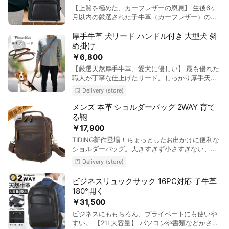
×3、小物入れ×2)、 メインポケット(内部:クッシ
【上質を極めた、カーフレザーの恩恵】 生後6ヶ
く天然牛革素材を贅沢採用され、天然牛革ソフト
ョン付きPC収納ポケット×1、小物入れポケット
月以内の厳選された子牛革（カーフレザー）のみ
の質感が毎日お楽しめる。 【上質YKKジッパー】
×1、カード入れポケット×5、ZIPポケット×2)
を使用。 【スマートな収納力と整理しやすさ】
厳選上質なYKKファスナーを採用され、スムーズ
メインコンパートメントには最大15.6インチのノ
厚手牛革 犬リード ハンドル付き 大型犬 斜
に開閉できる。長時間で使用しても壊れるなどご
ートPCが収納可能。前面のファスナーポケット
心配をいりません。 【見た目以上の収納力】スマ
め掛け
は、スマートフォンなど、頻繁に出し入れする小
ホ、カード、パスポート、お釣り、モバイルバッ
￥6,800
物の収納に便利です。内部には豊富なポケット
テリーなど日常物が一杯収納！まさにお出掛けの
【厳選天然厚手牛革、愛犬に優しい】 最も優れた
（カード入れ、ペン挿し、小物ポケット等）を備
相棒だ。 TIDING(タイディング) 日本商標登録
職人が丁寧な仕上げたリード。しっかり厚手天然
え、A4ファイルやPC周辺機器などもすっきりと
第 5862355号 第18類 鞄、財布 【製品情報】
牛革、シワやムラなど牛革自然素材の独特風合い
整理できます。ビジネスシーンから日常使いま
【素材】天然牛革、【カラー】グリーン色、【サ
Delivery (store)
がビンテージを演出！植物タンニン鞣し革の自然
で、シーンを選ばない洗練されたデザインとサイ
イズ】横23cm×縦15cm×マチ8.5cm、ショルダー
質感を生かしため、肌触り感が普通の本革比べも
メンズ 本革 ショルダーバッグ 2WAY 育て
ズ感も魅力です。
ベルト調節可能長さ：106cm〜120cm＊幅
っと良い！使い込む程体に馴染む、ビンテージか
る鞄
1.7cm、【重量】約0.45kg、【仕様】メインポケ
らますますオイル光沢になる経年変化起こり、牛
￥17,900
ット×1、内部：カード入れｘ3、仕切りZIPポケッ
革真の価値を発揮する。 【便利なショルダーリー
トx1、背面：ZIPポケット×1
TIDING新作登場！ちょっとしたお出かけに便利な
ド】肩掛けができて両手を空けて愛犬との散歩を
ショルダーバッグ。大きすぎず小さすぎない、ち
楽しめるリードです。ショルダーリードはもちろ
ょうどいいサイズです。 ◆大人気のアンティーク
んショート、ミドル、ロングと長さ調整ができま
Delivery (store)
な風合いが特徴の本革レザーショルダーバッグが
す。飼い主と適度な距離を保ちながら、ある程度
登場しました！シンプルさが魅力的で、さまざま
自由に動けるため、犬にとってストレスが少な
ビジネスリュックサック 16PC対応 子牛革
なシーンで活躍します。この大きすぎず小さすぎ
く、快適な散歩が可能です。 TIDING(タイディン
180°開く
ないサイズなので、体にぴったりフィットし、ど
グ) 日本商標 第 5862355号 第18類 鞄、財布 カ
￥31,500
んな服にも合わせやすいです。使い込むほどに馴
ラ- ダークブラウン 素材 厚手牛革 サイズ 約160-
染んで、心地良くなっていきます。日常使いや出
ビジネスにももちろん、プライベートにも使いや
205cm＊幅3cm/約0.35kg ※本商品はリードの単
勤、出張などにもおすすめです。 TIDING(タイデ
すい。 【21L大容量】 パソコンや書類などかさば
品です。