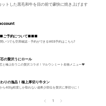
カットした黒毛和牛を目の前で豪快に焼き上げます
 account
■ご予約について■■■
時間いつでも空席確認・予約ができるWEB予約はこちら?
ブ芯の贅沢うにロール
芯と極上生ウニの贅沢コラボ！マルウシミート名物メニュー❤
だわりの逸品！極上厚切り牛タン
から400g程度しか取れない超希少部位を贅沢に厚切りに！
1