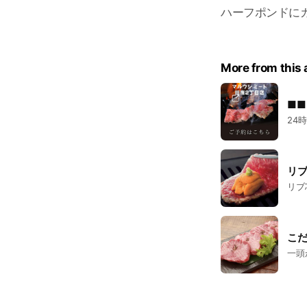
ハーフポンドに
More from this
■■
24
リ
リブ
こ
一頭