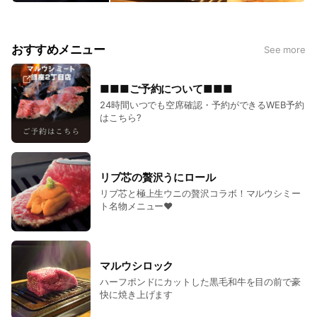
おすすめメニュー
See more
■■■ご予約について■■■
24時間いつでも空席確認・予約ができるWEB予約
はこちら?
リブ芯の贅沢うにロール
リブ芯と極上生ウニの贅沢コラボ！マルウシミー
ト名物メニュー❤
マルウシロック
ハーフポンドにカットした黒毛和牛を目の前で豪
快に焼き上げます