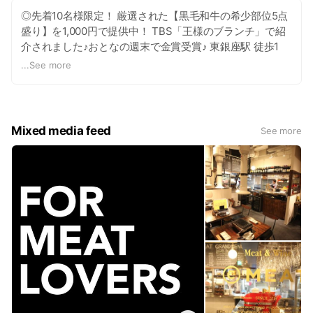
◎先着10名様限定！ 厳選された【黒毛和牛の希少部位5点
盛り】を1,000円で提供中！ TBS「王様のブランチ」で紹
介されました♪おとなの週末で金賞受賞♪ 東銀座駅 徒歩1
分。 ◎皆様にマルウシミートの肉質の良さを知って頂く為
...
See more
とコスパ最強のあかしに ◎厳選されたA4・A5ランクの
【黒毛和牛の希少部位5点盛り】を先着10名様に1,000円で
ご提供しております。 極上黒毛和牛と新鮮ホルモンを、バ
ル感覚でお楽しみください。 各種ワイン(ボトル)2000円～
Mixed media feed
See more
取り揃えております！ 極上肉系では、人気の「銀座プレミ
アムロース」や「極上厚切りタン」に、新メニュー「極上
ユッケ」「リブロース＆極上ウニのロール焼き」が加わ
り、さらにマルウシミートブランドの看板とも言える750
円とは思えないカルビも継続！ テーブル個室は6名様まで
ご案内可能です。 【営業時間】 【月～金】 17:00～23:30
【土、日、祝】 17:00～22:00 ※営業中は電話に出れない場
合がございます。 日曜営業 【席数】 52席 【個室】 有 6人
可 （※1室のみ、6名様用個室がございます。） 【クレジッ
トカード】 可 （VISA、MASTER、JCB、AMEX、
Diners） 【禁煙・喫煙】 全面喫煙可