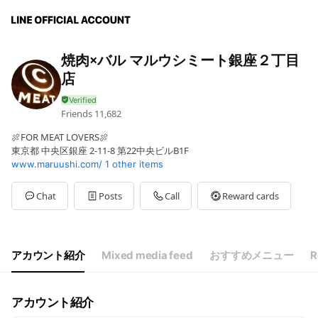
焼肉×バル マルウシミート銀座２丁目
店
Friends
11,682
🍖FOR MEAT LOVERS🍖
東京都 中央区銀座 2-11-8 第22中央ビルB1F
www.maruushi.com/
1 other items
Chat
Posts
Call
Reward cards
アカウント紹介
Mixed media feed
おすすめメニュー
R
アカウント紹介