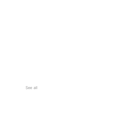
See all
2025/5月
"造咖"推薦平價少女內衣品牌
2024/4月