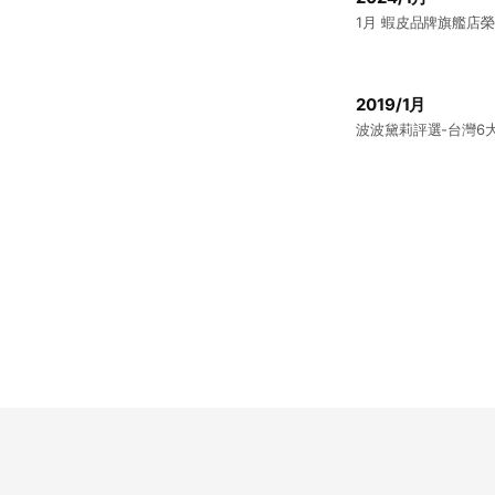
1月 蝦皮品牌旗艦店榮
2019/1月
波波黛莉評選-台灣6