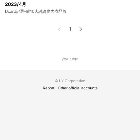
2023/4月
Dcard評選-前10大討論度內衣品牌
1
@yurubra
© LY Corporation
Report
Other official accounts