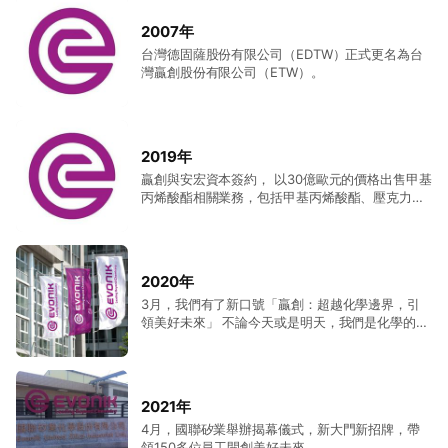
2007年
台灣德固薩股份有限公司（EDTW）正式更名為台
灣贏創股份有限公司（ETW）。
2019年
贏創與安宏資本簽約， 以30億歐元的價格出售甲基
丙烯酸酯相關業務，包括甲基丙烯酸酯、壓克力製
品、CyPlus產品線和部分甲基丙烯酸樹脂業務；因
此，輔德高分子股分有限公司（EFOP）即不再隸
屬於贏創。
2020年
3月，我們有了新口號「贏創：超越化學邊界，引
領美好未來」 不論今天或是明天，我們是化學的未
來，我們是贏創！
2021年
4月，國聯矽業舉辦揭幕儀式，新大門新招牌，帶
領150多位員工開創美好未來。