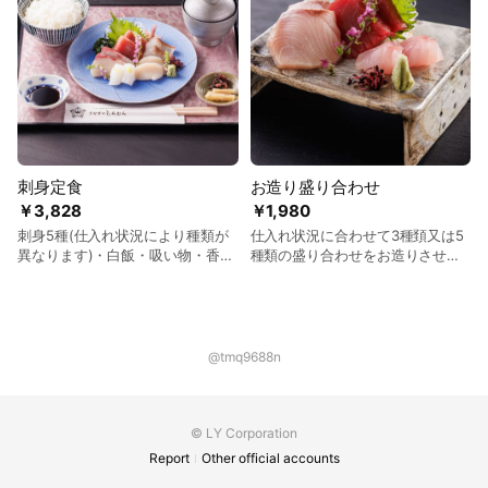
wasabi. You can upgrade to liver
pickles, salt, and wasabi. You
soup for an additional 200 yen.
can upgrade to liver soup for an
【蒲烧鳗鱼定食】 蒲烧鳗鱼、白
additional 200 yen. 【白烧鳗鱼定
饭、酱油腌蛋黄、清汤、腌菜、山
食】 白烧鳗鱼、白饭、酱油腌蛋
葵。 可加200日元更换为鳗鱼肝
黄、清汤、腌菜、盐、山葵。 可加
汤。 【장어 가바야키 정식】 장어
200日元更换为鳗鱼肝汤。 【장어
가바야키, 흰밥, 간장에 절인 노른
시라야키 정식】 장어 시라야키, 흰
자, 맑은 국, 절임, 와사비 200엔 추
밥, 간장에 절인 노른자, 맑은 국,
가로 간국(키모스이)으로 변경 가능
절임, 소금, 와사비 200엔 추가로
刺身定食
お造り盛り合わせ
합니다.
간국(키모스이)으로 변경 가능합니
￥3,828
￥1,980
다.
刺身5種(仕入れ状況により種類が
仕入れ状況に合わせて3種頚又は5
異なります)・白飯・吸い物・香の
種類の盛り合わせをお造りさせて
物 ＋200円で吸い物を『肝吸い』
頂きます。 3種：1,980円/5種：
に変更できます ※仕入状況により
3,278円 【Assorted Sashimi (3
実際の商品とは一部異なる場合が
or 5 Kinds)】 Assorted sashimi
ございます。 【Sashimi Set
platter with 3 or 5 types
Meal】 5 kinds of sashimi with
depending on daily availability.
@tmq9688n
rice, clear soup, and pickles.
*3 Kinds：1,980 yen/5 Kinds：
*Items may vary based on
3,278 yen *Items may change
availability. You can upgrade to
depending on availability. 【刺身
liver soup for an additional 200
拼盘（3种或5种）单点】 根据进货
© LY Corporation
yen. 【刺身定食】 5种刺身、白
状况提供3种或5种刺身拼盘。 ※3
Report
Other official accounts
饭、清汤、腌菜。※根据进货情况有
种：1,980日元/5种：3,278日元 ※