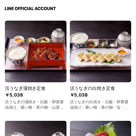
活うなぎ蒲焼き定食
活うなぎの白焼き定食
￥5,038
￥5,038
活うなぎの蒲焼き・白飯・卵黄醤
活うなぎの白焼き・白飯・卵黄醤
油漬け・吸い物・香の物・山葵 ＋
油漬け・吸い物・香の物・塩・山
200円で吸い物を『肝吸い』に変
葵 ＋200円で吸い物を『肝吸い』
更できます 【Grilled Eel Kabayaki
に変更できます 【Grilled Eel
Set Meal】 Grilled eel (kabayaki)
Shirayaki Set Meal】 Grilled eel
with rice, soy-marinated egg
(shirayaki) with rice, soy-
yolk, clear soup, pickles, and
marinated egg yolk, clear soup,