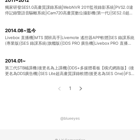
2011~2012
獨家研發SES1.0高畫質課錄系統|WebNVR 2011監視錄影系統|PVS2.0違
停記錄暨語音驅離系統|iCam720高畫質數位攝影機(第一代)|SES2.0超高
畫質課錄系統|FL片庫系統|SSM分離式儲存機|iCam720/1080 超高畫質
數位攝影機(第二代)|STB補課機(第一代)|學生專用遙控器|STB補課機(第
二代)|SES電子看板功能|Montage蒙太奇無失真快速剪輯軟體|
2014.08~迄今
Livebox 直播機|MTS 開班高手|Livemote 遙控器APP軟體|SES 錄課系統
(專業版)|SES 錄課系統(旗艦版)|DDS PRO 廣告機|Livebox PRO 直播
機|iCam/iCam PRO 專用雲台(PTD)|iCam PRO 超高畫質數位攝影
機|iCam PRO專用 無線遙控模組(WCM)|Matrix 矩陣控制軟體|iTrace 圖
像分析追蹤軟體|Snap 螢幕錄影|iCamMax自動追蹤攝影機
2014.01~
第三代STB補課機(後更名為上課機)|DDS+多媒體看板【橫式網路版】(後
更名為DDS廣告機)|SES Lite超高畫質課錄軟體(後更名為SES One)|iFS自
動剪輯系統|DDS多媒體看板【直式單機版】(後更名為DDS廣告
機)|iCam1080超高畫質數位攝影機(第三代)|SESOne超高畫質課錄軟
1
體|SCT遠程控制【PC版】|SES超高畫質課錄系統【旗艦版】|SCT遠程控
制APP【行動版】
@blueeyes