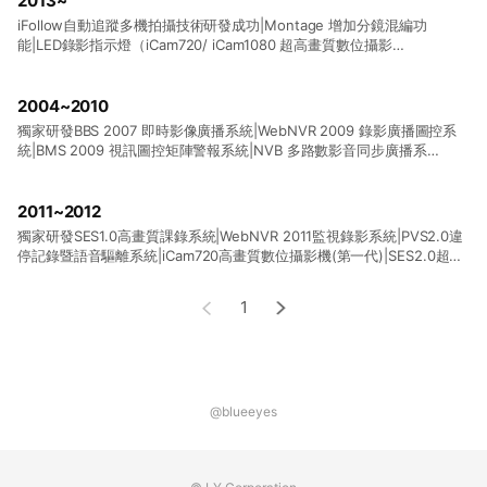
2013~
iFollow自動追蹤多機拍攝技術研發成功|Montage 增加分鏡混編功
能|LED錄影指示燈（iCam720/ iCam1080 超高畫質數位攝影
機）|Montage章節製作功能|iFollow自動追蹤多機拍攝【全自動】技術研
發成功|LOL學習在線|DDS 多媒體看板【橫式單機版】(後更名為DDS廣告
機)|iCam Live 現場直播軟體(後更名為監看軟體)
2004~2010
獨家研發BBS 2007 即時影像廣播系統|WebNVR 2009 錄影廣播圖控系
統|BMS 2009 視訊圖控矩陣警報系統|NVB 多路數影音同步廣播系
統|NVR 高路數影音同步錄影軟體|BBS 2010 即時影像廣播系統|BIS 教學
實況互動系統軟體|PVS 1.0 違停記錄暨語音驅離系統|路口錄影監視系統
增設擴音設備成效觀摩會(南投縣集集火車站)|BMS 2010 視訊與警報管理
2011~2012
系統
獨家研發SES1.0高畫質課錄系統|WebNVR 2011監視錄影系統|PVS2.0違
停記錄暨語音驅離系統|iCam720高畫質數位攝影機(第一代)|SES2.0超高
畫質課錄系統|FL片庫系統|SSM分離式儲存機|iCam720/1080 超高畫質
數位攝影機(第二代)|STB補課機(第一代)|學生專用遙控器|STB補課機(第
1
二代)|SES電子看板功能|Montage蒙太奇無失真快速剪輯軟體|
@blueeyes