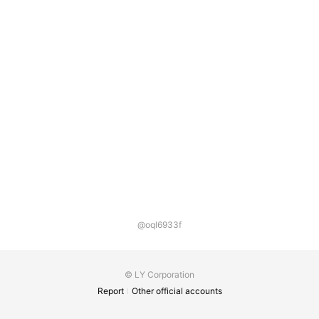
@oql6933f
© LY Corporation
Report
Other official accounts