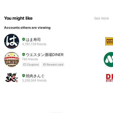
You might like
See more
Accounts others are viewing
はま寿司
4,787,739 friends
ウエスタン酒場DINER
793 friends
Coupons
Reward card
焼肉きんぐ
3,256,564 friends