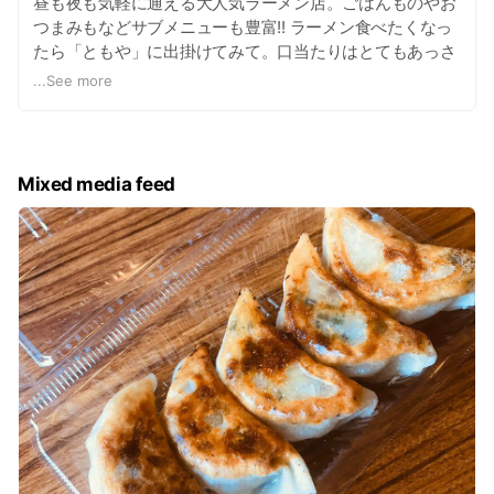
昼も夜も気軽に通える大人気ラーメン店。ごはんものやお
つまみもなどサブメニューも豊富!! ラーメン食べたくなっ
たら「ともや」に出掛けてみて。口当たりはとてもあっさ
りで、食べやすく飽きのこない味です。女性同士のお客様
...
See more
が多いにも納得。 また、手づくり餃子はともやでしか食べ
られないオリジナルの味噌ダレでぜひ味わって。 お子様か
ら年配の方まで、幅広い層に愛される「ともや」でお腹い
っぱいになってみてはいかが？
Mixed media feed