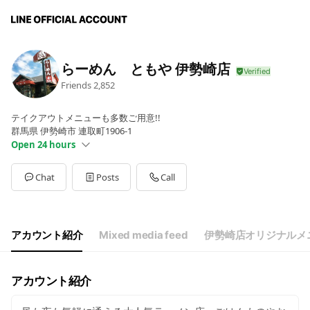
らーめん ともや 伊勢崎店
Friends
2,852
テイクアウトメニューも多数ご用意!!
群馬県 伊勢崎市 連取町1906-1
Open 24 hours
Sun
00:00 - 00:00
Mon
00:00 - 00:00
Chat
Posts
Call
Tue
Closed
Wed
00:00 - 00:00
Thu
00:00 - 00:00
Fri
00:00 - 00:00
アカウント紹介
Mixed media feed
伊勢崎店オリジナルメ
Sat
00:00 - 00:00
11：00～14：30/18：00～22：00
アカウント紹介