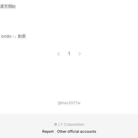
b”運営開始
ondo -」創業
1
@mxv3577w
© LY Corporation
Report
Other official accounts