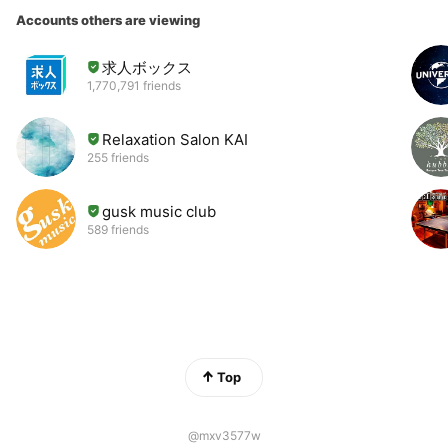
Accounts others are viewing
求人ボックス
1,770,791 friends
Relaxation Salon KAI
255 friends
gusk music club
589 friends
Top
@mxv3577w