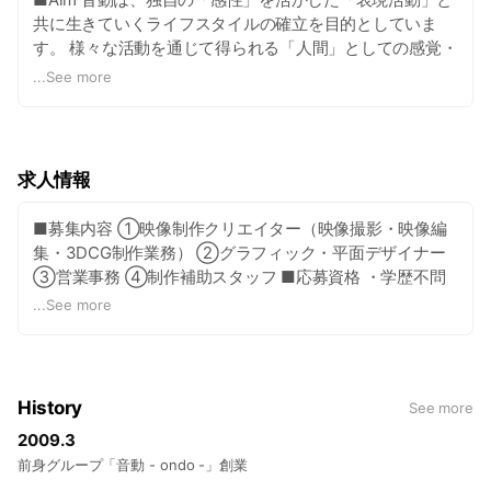
共に生きていくライフスタイルの確立を目的としていま
す。 様々な活動を通じて得られる「人間」としての感覚・
認識を基に、個々が可能性を追求する環境・文化として、
...
See more
いつまでも在り続けたいと、私達は考えます。 ■Content
Business ・映像企画・制作 ： PV・CM・VP・MV・
DVD/BD-VIDEO ・写真 ： ポートレート・宣材・スナッ
プ・アレンジ ・グラフィック・平面デザイン ： 広告・
求人情報
名刺・カード・ポスター・フライヤー・小冊子・パンフレ
ット・特殊ボード（スポンサーボード等） 音楽・音
■募集内容 ①映像制作クリエイター（映像撮影・映像編
響 ： BGM・SE・MA・トラック・PA WEB・
集・3DCG制作業務） ②グラフィック・平面デザイナー
SNS ： デザイン・コーディング・コンサルタント スペ
③営業事務 ④制作補助スタッフ ■応募資格 ・学歴不問
ース ： 制作スタジオ運営 イベント ：企画・立案・運
・映像業界未経験者歓迎 ・就職経験者（転職希望の方）歓
...
See more
営・演出・派遣・制作
迎 ・Word・ExcelのPC基本操作ができる方 ・人とのコミ
ュニケーションが好きな方 ・ものづくりが好きな方 ■基
本勤務時間 10時～19時・13時～22時・21時～5時 ※担当や
稼働時間により異なる ■給与 ①・②・③：基本給15万
History
See more
円～ ※2カ月間研修期間有り ※交通費一部支給 ※その他手当
2009.3
有り ④：時給950円～ ※1カ月研修期間 ※交通費一部支給
前身グループ「音動 - ondo -」創業
■福利厚生 ・交通費手当一部支給 ・通信費手当（携帯