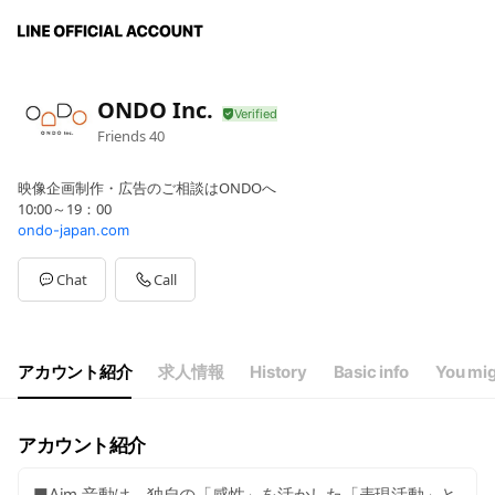
ONDO Inc.
Friends
40
映像企画制作・広告のご相談はONDOへ
10:00～19：00
ondo-japan.com
Chat
Call
アカウント紹介
求人情報
History
Basic info
You mig
アカウント紹介
■Aim 音動は、独自の「感性」を活かした「表現活動」と