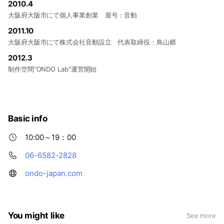
代）一部支給 ・住宅費手当一部支給 ・ 給与改定最低年2
2010.4
回 ・各種社会保険完備（健康・厚生年金・雇用・労災）
大阪府大阪市にて個人事業創業 屋号：音動
■勤務地 大阪市港区市岡元町2丁目8-18ワールドビル3F
2011.10
■その他 お気軽にお問合せください。
大阪府大阪市にて株式会社音動設立 代表取締役：鳥山郷
2012.3
制作空間“ONDO Lab”運営開始
Basic info
10:00～19：00
06-6582-2828
ondo-japan.com
You might like
See more