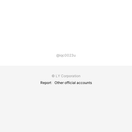
@iqc0023u
© LY Corporation
Report
Other official accounts