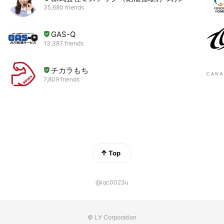
35,680 friends
GAS-Q
13,387 friends
チカラもち
7,809 friends
Top
@iqc0023u
© LY Corporation