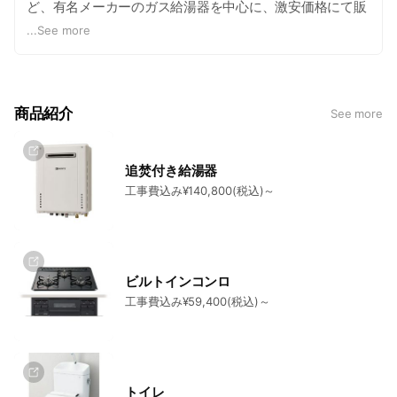
ど、有名メーカーのガス給湯器を中心に、激安価格にて販
売・工事をさせていただいております。 ガス給湯器は、故
...
See more
障してからのお問い合わせが多いため、緊急での対応が必
要となる場合が多いですが、給湯器大問屋なら、在庫のあ
るガス給湯器であれば、最短即日工事で対応いたします。
また、在庫がないガス給湯器の場合でも、仮設のガス給湯
商品紹介
See more
器を設置させていただきますので、取り替えのガス給湯器
が届くまでの間も、お湯を使うことができます。 施工対応
エリアは下記を参照 東海
http://www.kyutouki-
追焚付き給湯器
oodonya.jp/nagoya/index.html?location=area_info
関東
工事費込み¥140,800(税込)～
http://www.kyutouki-oodonya.jp/tokyo/index.html?
location=area_info
関西
http://www.kyutouki-
oodonya.jp/osaka/index.html?location=area_info
九州
http://www.kyutouki-oodonya.jp/fukuoka/index.html?
location=area_info
LINE受付：月~土 9:00~18:30
ビルトインコンロ
工事費込み¥59,400(税込)～
トイレ