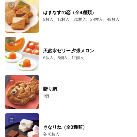
はまなすの恋（全4種類）
8枚入、12枚入、20枚入、24枚入、48枚入
天然水ゼリー 夕張メロン
6個入、8個入、12個入
贈り鯛
1個
きなりね（全3種類）
各16粒入