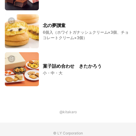
北の夢讃童
6個入（ホワイトガナッシュクリーム×3個、チョ
コレートクリーム×3個）
菓子詰め合わせ きたかろう
小・中・大
@kitakaro
© LY Corporation