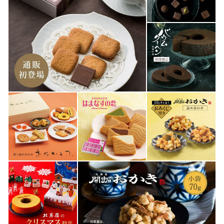
北菓楼を代表する商品の一つ「北海道開拓おかき」は、
2024年に発売30周年を迎えました。25周年を記念して
2019年4月25日に発売された期間限定「枝幸産の毛が
に」。そして期間限定「標津産のいくら」を使用したおか
きを2023年6月16日に発売いたしました。現在は期間限定
の味を含め全9種類を展開しております。