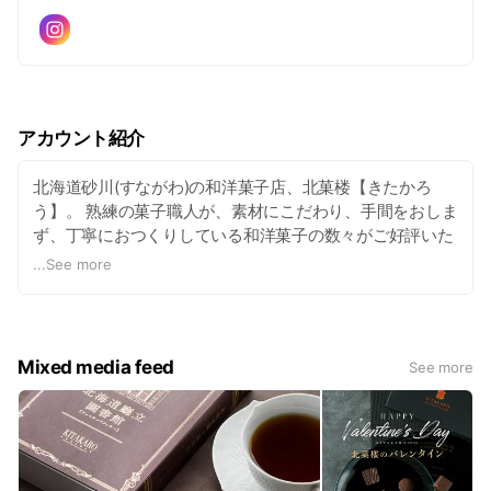
アカウント紹介
北海道砂川(すながわ)の和洋菓子店、北菓楼【きたかろ
う】。 熟練の菓子職人が、素材にこだわり、手間をおしま
ず、丁寧におつくりしている和洋菓子の数々がご好評いた
だいております。
...
See more
2016年3月、創業25周年の節目の年に「北菓楼札幌本館」
をオープンいたしました。 そして、2018年4月。札幌市内
2店舗目となる路面店「KITAKARO L（キタカロウ エ
Mixed media feed
See more
ル）」が誕生。 「KITAKARO L」の”L”は「LABO＝研究
室」。 北菓楼で培った経験、技術そして美味しさへのこだ
わりをベースにお菓子の楽しさをカタチにして、より幅広
い世代のお客様に楽しんでいただけるお店づくりを目指し
てまいります。