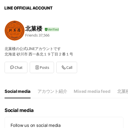
北菓楼
Friends
37,566
北菓楼の公式LINEアカウントです
北海道 砂川市 西一条北１９丁目２番１号
Chat
Posts
Call
Social media
アカウント紹介
Mixed media feed
北菓
Social media
Follow us on social media