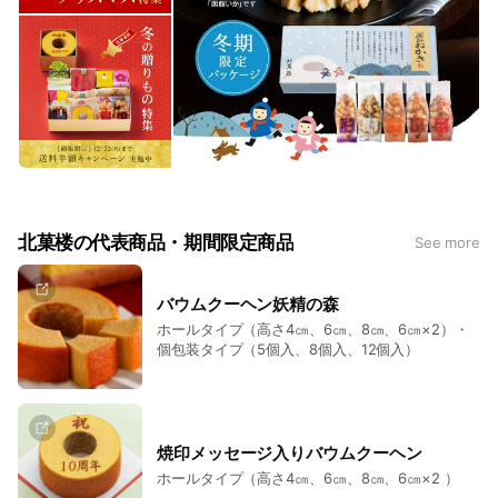
北菓楼の代表商品・期間限定商品
See more
バウムクーヘン妖精の森
ホールタイプ（高さ4㎝、6㎝、8㎝、6㎝×2）・
個包装タイプ（5個入、8個入、12個入）
焼印メッセージ入りバウムクーヘン
ホールタイプ（高さ4㎝、6㎝、8㎝、6㎝×2 ）