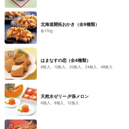
北海道開拓おかき（全9種類）
各170g
はまなすの恋（全4種類）
8枚入、12枚入、20枚入、24枚入、48枚入
天然水ゼリー 夕張メロン
6個入、8個入、12個入