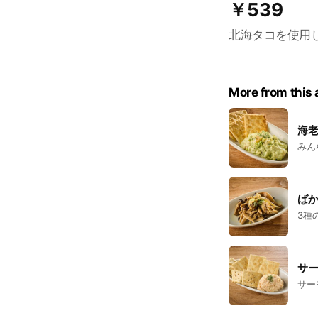
￥539
北海タコを使用
More from this
海
みん
ば
3種
サ
サー