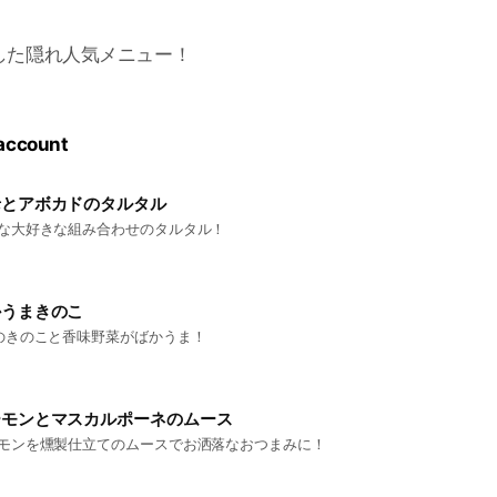
した隠れ人気メニュー！
 account
老とアボカドのタルタル
な大好きな組み合わせのタルタル！
かうまきのこ
のきのこと香味野菜がばかうま！
ーモンとマスカルポーネのムース
モンを燻製仕立てのムースでお洒落なおつまみに！