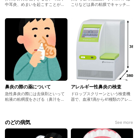
中耳炎、めまいを起こすことがあ
こりなどは鼻の粘膜でキャッチさ
ります。正しい”鼻かみ”は①片方
れます。キャッチされた汚れは鼻
ずつ、②ゆっくり小刻みにかむと
汁につつまれ排泄されます。とこ
いう点がポイントです。また③鼻
ろが鼻すすりを行っていると汚れ
翼を軽く押さえて出口を狭くした
が排泄されず鼻の奥にたまり、炎
方がゆっくり弱い圧で長くかむこ
症反応が強くなっていきます。そ
とができます。
の結果副鼻腔炎（症状：臭い、鼻
がつまる、頭が痛い、鼻で息がで
きない…等）や滲出性中耳炎（症
状：聞こえにくい、耳が痛い…
等）を発症します。副鼻腔炎をこ
じらせると手術が必要となること
もあります。普段より”鼻すす
り”を控えて正しい”鼻かみ”ができ
るように心がけましょう。
鼻炎の際の薬について
アレルギー性鼻炎の検査
急性鼻炎の際には去痰剤といって
ドロップスクリーンという検査機
粘液の粘稠度をさげる（鼻汁を柔
器で、血液1滴から41種類のアレル
らかくする）薬が使われます。ま
ギー検査を行う事が可能になりま
たアレルギー性鼻炎の場合は抗ア
した。指先からの一滴の血液で花
レルギー薬やステロイド点鼻液、
粉・食物・動物アレルギーのスク
抗ロイコトリエン拮抗薬といった
リーニングが行えます。 約30分で
のどの病気
See more
種類の薬剤がよく使われます。鼻
検査結果が出ます。費用は3割負担
炎の重症度や年齢、喘息の有無等
の方は5000円程かかります。検査
によって使い分けがあります。多
ご希望の方はお声かけ下さい。