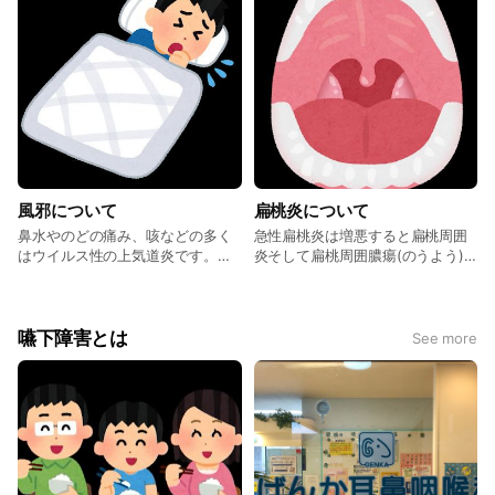
くの場合、治療のガイドラインに
沿って薬が処方されるため病院に
よって薬の内容が大きく変わるこ
とはありません。外来にて「前の
病院でもらった薬が全然効かな
い」とのお話をよく聞きますが、
お薬の効果を最大限に発揮するた
めの工夫が重要と考えます。外来
では内服薬や点鼻液を使うタイミ
ングなどご説明させていただきま
風邪について
扁桃炎について
す。
鼻水やのどの痛み、咳などの多く
急性扁桃炎は増悪すると扁桃周囲
はウイルス性の上気道炎です。通
炎そして扁桃周囲膿瘍(のうよう)
常、抗生剤は必要ありません。ウ
となります。飲み薬の治療だけで
イルス性上気道炎に続いて中耳炎
はよくならない場合、入院の上点
や副鼻腔炎、扁桃炎などを引き起
滴治療が必要になってきます。
こすことがあります。ウイルス感
嚥下障害とは
See more
染に細菌感染が重なった場合には
抗生剤を使用します。