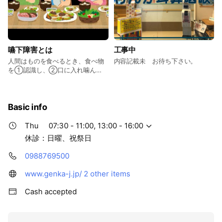
嚥下障害とは
工事中
人間はものを食べるとき、食べ物
内容記載未 お待ち下さい。
を①認識し、②口に入れ噛ん
で、③飲み込み、④食道から胃
へ送りだすといった一連の動作を
行います。このうちの「飲み込
む」という動作を「嚥下（えん
Basic info
げ）」といいます。 「摂食嚥下」
とは食べ物を認識して、咀嚼し、
Thu
07:30 - 11:00, 13:00 - 16:00
口腔から咽頭、食道を経て胃に送
休診：日曜、祝祭日
り込む一連の流れのことです。
0988769500
www.genka-j.jp/
2 other items
Cash accepted