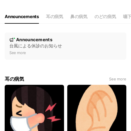
Thu
07:30 - 11:00,13:00 - 16:00
Fri
07:30 - 11:00,13:00 - 16:00
Sat
07:30 - 11:00
Announcements
耳の病気
鼻の病気
のどの病気
嚥
休診：日曜、祝祭日
N
Announcements
New
o
台風による休診のお知らせ
t
See more
i
c
e
耳の病気
See more