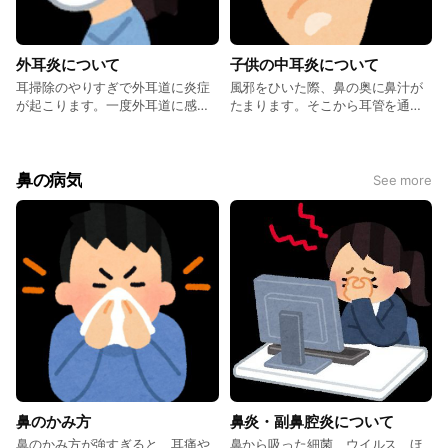
外耳炎について
子供の中耳炎について
耳掃除のやりすぎで外耳道に炎症
風邪をひいた際、鼻の奥に鼻汁が
が起こります。一度外耳道に感染
たまります。そこから耳管を通し
がおこると難治となる場合があり
て中耳内に細菌感染がおこりま
ます。痛み、痒みが抑えきれなく
す。鼻の奥にたまった鼻汁は排泄
なる場合もあるため耳掃除はなる
しずらく、長引く中耳炎、繰り返
べく控えましょう。
す中耳炎の原因となります。繰り
鼻の病気
See more
返す”鼻すすり”や強すぎる”鼻か
み”も中耳炎の原因となります。普
段からの鼻吸引が重要です。
鼻のかみ方
鼻炎・副鼻腔炎について
鼻のかみ方が強すぎると、耳痛や
鼻から吸った細菌、ウイルス、ほ