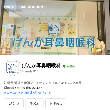
げんか耳鼻咽喉科
Friends
914
沖縄県 浦添市伊祖 2-3-1 サンチャイルドめぐみ2 201号
Closed
Opens Thu 07:30
www.genka-j.jp/
2 other items
Sun
Closed
Mon
07:30 - 11:00,13:00 - 16:00
Tue
07:30 - 11:00,13:00 - 16:00
Chat
Call
Posts
Wed
07:30 - 11:00