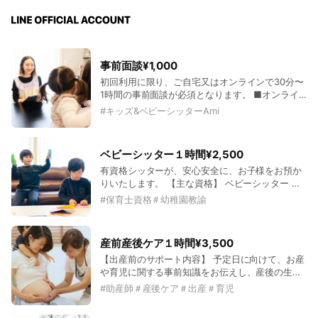
事前面談¥1,000
初回利用に限り、ご自宅又はオンラインで30分〜
1時間の事前面談が必須となります。 ■オンライ
ン 時間：約30分 方法：zoom 料金：1,000円 ■お
#
キッズ&ベビーシッターAmi
客様宅 時間：１時間 料金：¥2,000 別途交通費 内
容：前半は、詳細なヒアリング。 後半は、お子様
に慣れて頂くためにも、お試し保育をいたしま
ベビーシッター１時間¥2,500
す。
有資格シッターが、安心安全に、お子様をお預か
りいたします。 【主な資格】 ベビーシッター 保
育士資格 幼稚園教諭 子育て支援員
#
保育士資格＃幼稚園教諭
産前産後ケア１時間¥3,500
【出産前のサポート内容】 予定日に向けて、お産
や育児に関する事前知識をお伝えし、産後の生活
にスムーズに移行できるように、心の準備のお手
#
助産師＃産後ケア＃出産＃育児
伝いをいたします。 ・出産時の身体の仕組みや陣
痛との向き合い方 ・予定日を過ぎたらどうする?