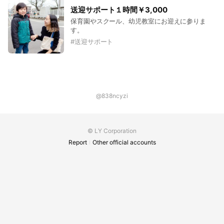
・産後の生活に備えるための準備 ・自分の中の
送迎サポート１時間￥3,000
様々な感情と向き合う ・自分が不安なのはどこだ
保育園やスクール、幼児教室にお迎えに参りま
ろう? ・自分の望みを視覚化するビジョンボード
す。
作り ・予想外の展開になった時どうする？ ・出
産後のバースプラン作り ・産後の計画 ・出産の
#
送迎サポート
ご相談 ・つわり時の家事 ・妊婦検診のお付き添
い ・上のお子様の送迎 【出産後のサポート内
容】 ・産褥期のお母様のサポート （ご夕食作り/
お洗濯/お掃除/育児相談、上のお子様の送迎/心と
お体のケアなど） ・パートナーシップなど 【産
後スタッフの特徴】 ・助産師 ・産後ケアリスト
@838ncyzi
・産後ドゥーラ ・ナーシングドゥーラ etc
© LY Corporation
Report
Other official accounts