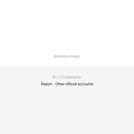
@monkeymagic
© LY Corporation
Report
Other official accounts