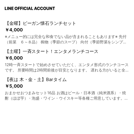
【金曜】ビーガン懐石ランチセット
￥4,000
※メニュー的には完全な和食でない品が含まれることもあります※ 先付
（前菜 ６～８品） 椀物（季節のスープ） 向付（季節野菜をシンプル
サラダ） 鉢肴（焼き物） 強肴（炊き合せ） 揚げ物 止め肴（酢の物 or
【土曜】一斉スタート！エンタメランチコース
和え物） 食事（ご飯もの +汁物or 蕎麦） 甘味（一口デザート） ※ドリ
￥6,000
ンク(別料金)はおひとり様1杯以上お願いします。 ※食材ロスを防ぐた
め、予約制でお願いしています。
12時一斉スタートで始めさせていただく、エンタメ形式のランチコース
です。 所要時間は2時間前後が目安となります。 遅れる方がいると全体
の進行にも影響が出ますので、お時間にゆとりを持ってお出かけくださ
【夜は 木・金・土】Barタイム
い。 一品出すごとにお料理の説明、食材の説明をさせていただきま
￥5,000
す。 季節野菜のポタージュ 季節野菜のサラダ 前菜5種盛り合せ メイン
1…何が出るかお楽しみ♪ メイン2…当店スペシャリテ「大黒舞茸のカリ
おまかせおつまみセット16品 お酒はビール・日本酒（純米酒系）・焼
カリ焼き」 ご飯もの or 蕎麦 具だくさん味噌汁 デザート盛り合せ
酎（ほぼ芋）・泡盛・ワイン・ウイスキー等各種ご用意しています。ソ
フトドリンクもいろいろあります⭐️