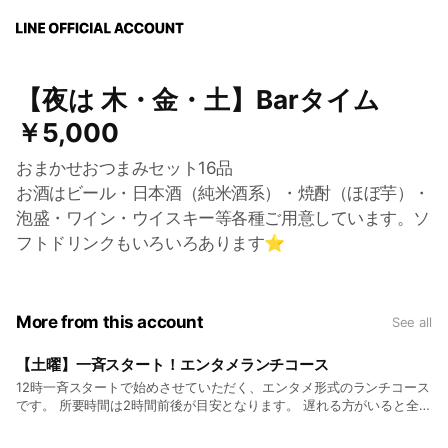
【夜は 木・金・土】Barタイム
￥5,000
おまかせおつまみセット16品
お酒はビール・日本酒（純米酒系）・焼酎（ほぼ芋）・
泡盛・ワイン・ウイスキー等各種ご用意しています。ソ
フトドリンクもいろいろあります⭐️
More from this account
See all
【土曜】一斉スタート！エンタメランチコース
12時一斉スタートで始めさせていただく、エンタメ形式のランチコース
です。 所要時間は2時間前後が目安となります。 遅れる方がいると全体
の進行にも影響が出ますので、お時間にゆとりを持ってお出かけくださ
い。 一品出すごとにお料理の説明、食材の説明をさせていただきま