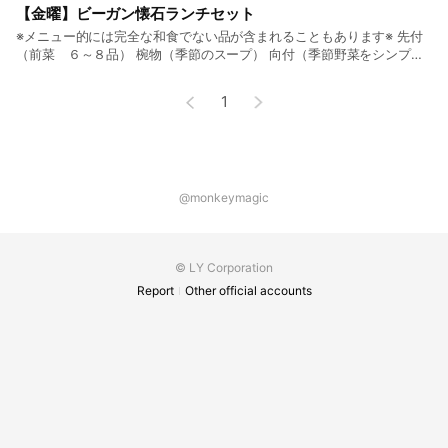
す。 季節野菜のポタージュ 季節野菜のサラダ 前菜5種盛り合せ メイン
【金曜】ビーガン懐石ランチセット
1…何が出るかお楽しみ♪ メイン2…当店スペシャリテ「大黒舞茸のカリ
※メニュー的には完全な和食でない品が含まれることもあります※ 先付
カリ焼き」 ご飯もの or 蕎麦 具だくさん味噌汁 デザート盛り合せ
（前菜 ６～８品） 椀物（季節のスープ） 向付（季節野菜をシンプル
サラダ） 鉢肴（焼き物） 強肴（炊き合せ） 揚げ物 止め肴（酢の物 or
和え物） 食事（ご飯もの +汁物or 蕎麦） 甘味（一口デザート） ※ドリ
1
ンク(別料金)はおひとり様1杯以上お願いします。 ※食材ロスを防ぐた
め、予約制でお願いしています。
@monkeymagic
© LY Corporation
Report
Other official accounts