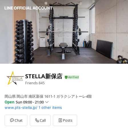
STELLA新保店
Friends
845
岡山県 岡山市 南区新保 1611-1 ガラクシアトーレ4階
Open
Sun 09:00 - 21:00
www.pts-stella.jp/
1 other items
Sun
09:00 - 21:00
Mon
09:00 - 21:00
Tue
09:00 - 21:00
Chat
Call
Posts
Wed
09:00 - 21:00