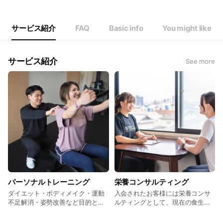
Thu
09:00 - 21:00
Fri
09:00 - 21:00
Sat
09:00 - 21:00
サービス紹介
FAQ
Basic info
You might like
サービス紹介
See more
パーソナルトレーニング
栄養コンサルティング
ダイエット・ボディメイク・運動
入会されたお客様には栄養コンサ
不足解消・姿勢改善など目的とす
ルティングとして、現在の食生活
る方が多くご利用くださっていま
をお伺いし、お客様に合わせた目
す。 トレーナー1名に対してお客
標設定や摂取カロリーのご提案を