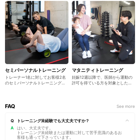
様1名で行うパーソナルトレーニン
しております。 主に「体脂肪を落
グで、お客様のご要望や体に合わ
としたい」「筋肉をつけたい」と
せたサービスを提供します。 岡山
いった方に行っており、自社独自
でパーソナルジムをお探しの方、
のサービス内容となっておりま
ダイエットをお考えの方は是非ご
す。 岡山でパーソナルジムをお探
相談ください！
しの方、ダイエットをお考えの方
は是非ご相談ください！
セミパーソナルトレーニング
マタニティトレーニング
トレーナー1名に対してお客様2名
妊娠12週以降で、医師から運動の
のセミパーソナルトレーニングを
許可を得ている方を対象とした妊
設けております。 主に「夫婦で通
婦の方のためのトレーニングで
いたい」「親子で通いたい」「友
す。 体の状態が日々変わってい
人と通いたい」などでご利用いた
き、安静が必要な時期もある妊婦
だいております。 2人で楽しく通
の方は、運動不足になってしまい
FAQ
See more
えることや料金がお得に通える点
がちです。 マタニティトレーニン
などから、大変ご好評いただいて
グ専門の研修を受け、現場経験も
Q
トレーニング未経験でも大丈夫ですか？
おります。 岡山でパーソナルジム
あるトレーナーによるサポートを
をお探しの方、ダイエットをお考
A
はい、大丈夫です。
受けながら、健康的な母体づくり
トレーニング未経験または運動に対して苦手意識のあるお
えの方は是非ご相談ください！
に取り組んでいただけます。 妊娠
客様も通って下さっています。
中の適切な運動は妊娠糖尿病や過