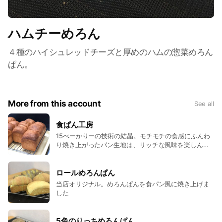
ハムチーめろん
４種のハイシュレッドチーズと厚めのハムの惣菜めろん
ぱん。
More from this account
See all
食ぱん工房
15べーかりーの技術の結晶。モチモチの食感にふんわ
り焼き上がったパン生地は、リッチな風味を楽しんで
いただける最高級の逸品です。
ロールめろんぱん
当店オリジナル。めろんぱんを食パン風に焼き上げま
した
5色のりっちめろんぱん