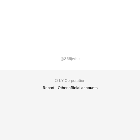
@356jrvhe
© LY Corporation
Report
Other official accounts