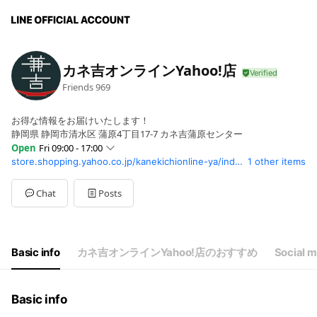
カネ吉オンラインYahoo!店
Friends
969
お得な情報をお届けいたします！
静岡県 静岡市清水区 蒲原4丁目17-7 カネ吉蒲原センター
Open
Fri 09:00 - 17:00
store.shopping.yahoo.co.jp/kanekichionline-ya/index.html
1 other items
Sun
Closed
Mon
09:00 - 17:00
Tue
09:00 - 17:00
Chat
Posts
Wed
09:00 - 17:00
Thu
09:00 - 17:00
Fri
09:00 - 17:00
Sat
Closed
Basic info
カネ吉オンラインYahoo!店のおすすめ
Social 
土日祝はお休みをいただいております。
Basic info