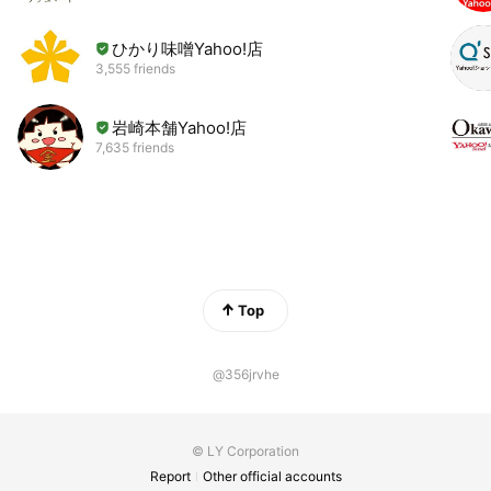
ひかり味噌Yahoo!店
3,555 friends
岩崎本舗Yahoo!店
7,635 friends
Top
@356jrvhe
© LY Corporation
Report
Other official accounts