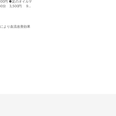
&ご褒美の120分コ
激により血流改善効果