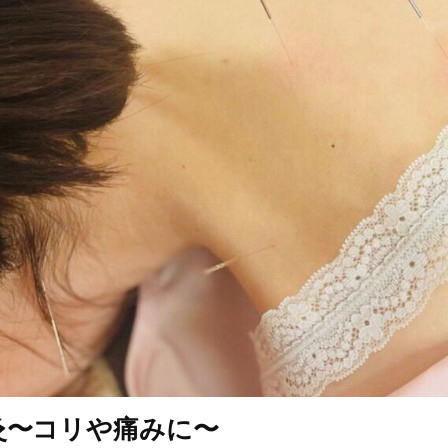
灸〜コリや痛みに〜