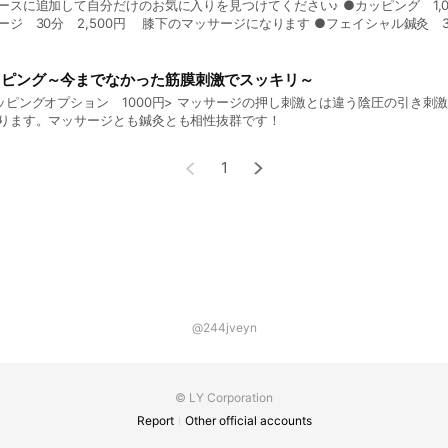
スに追加して自分だけのお気に入りを見つけてください♪ ●カッピング 1,000円 ●足のオイルマ
 30分 2,500円 膝下のマッサージになります ●フェイシャル鍼灸 30分 3,500円 90
全身整体やボディ鍼灸と組み合わ せて全身しっかり入念に、リフレッシュ
トリートメントオイルを使用して頭皮をしっかりほぐし
。肩こり、頭痛、リフトアップ、リラックスに最高です♪
ッピング～今までなかった筋膜刺激でスッキリ～
ッピングオプション 1000円> マッサージの押し刺激とは違う陰圧の引き刺
ります。マッサージとも鍼灸とも相性抜群です！
1
@244jveyn
© LY Corporation
Report
Other official accounts