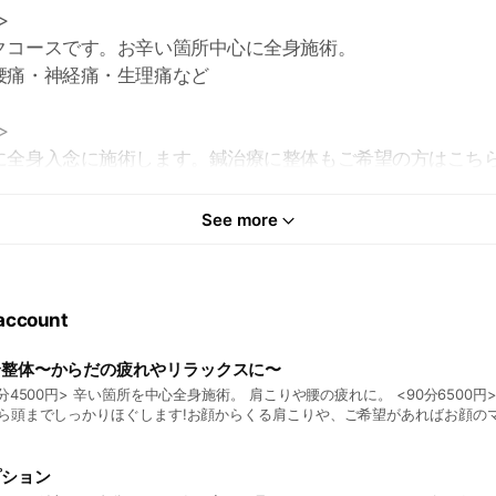
>
クコースです。お辛い箇所中心に全身施術。
腰痛・神経痛・生理痛など
>
に全身入念に施術します。鍼治療に整体もご希望の方はこちら
・慢性のコリや痛みに効果的です。
See more
即効性もありますし、治療を続けていくことで凝りにくい体
す。
不妊症・更年期症状などの婦人科疾患の治療にも多く取り入
 account
変細い鍼なので、注射のような痛みはありません。
ぜひお試しください。
身整体〜からだの疲れやリラックスに〜
4500円> 辛い箇所を中心全身施術。 肩こりや腰の疲れに。 <90分6500円> 全身整体90分 足
キャンペーン中♪
ら頭までしっかりほぐします!お顔からくる肩こりや、ご希望があればお顔の
あちこちに疲れを感じる方におすすめ！ 特にお着替えは必要ありませんが、施術によるシワ等が
気になる方はお着替えをご持参下さい。 ※初回30%offキャンペーン中♪
プション