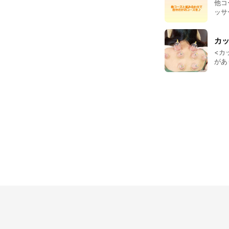
他コー
ッサージ
分の
ースに。 ●ヘッドマッサージ 15分 1,500円 
ます
カ
<カ
があ