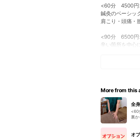
<60分 4500円
鍼灸のベーシッ
肩こり・頭痛・
<90分 6500円
辛い箇所を中心
鍼灸治療は急性
症状によっては
善にも効果的で
また、月経痛・
More from this
髪の毛ほどの大
はじめての方も
全
<60分
※初回30%off
裏か
ます。 
オ