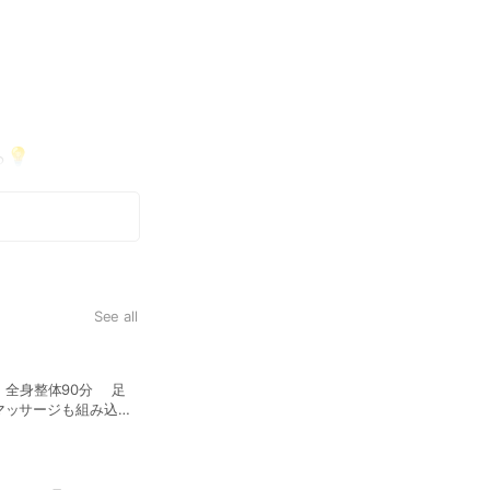
💡
づくりなど体質改
れられています。
See all
フェイシャル鍼灸〜お肌を
<45分4500円> お顔に鍼を
マッサージも組み込め
ます。また筋肉をほぐすことで
灸＆首肩の施術付き。 <60分5500円> フェイシャル鍼灸に首肩・腰、骨盤・足の1部位の整体施術をお
選び頂けます。 体のケアも必要な方におすすめです! <90分75
整体をプラスした全身コースです