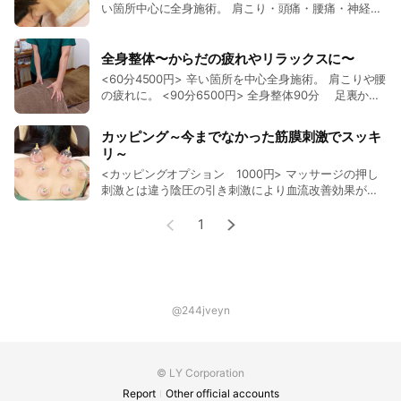
トリートメントオイルを使用して頭皮をしっかりほぐし
い箇所中心に全身施術。 肩こり・頭痛・腰痛・神経
痛・生理痛など <90分 6500円> 辛い箇所を中心に全
ます。肩こり、頭痛、リフトアップ、リラックスに最高
身入念に施術します。鍼治療に整体もご希望の方はこ
です♪
ちら💡 鍼灸治療は急性・慢性のコリや痛みに効果的で
全身整体〜からだの疲れやリラックスに〜
す。 症状によっては即効性もありますし、治療を続け
<60分4500円> 辛い箇所を中心全身施術。 肩こりや腰
ていくことで凝りにくい体づくりなど体質改善にも効
の疲れに。 <90分6500円> 全身整体90分 足裏から
果的です。 また、月経痛・不妊症・更年期症状などの
頭までしっかりほぐします!お顔からくる肩こりや、ご
婦人科疾患の治療にも多く取り入れられています。 髪
希望があればお顔のマッサージも組み込めます。 あち
カッピング～今までなかった筋膜刺激でスッキ
の毛ほどの大変細い鍼なので、注射のような痛みはあ
こちに疲れを感じる方におすすめ！ 特にお着替えは必
リ～
りません。 はじめての方もぜひお試しください。 ※初
要ありませんが、施術によるシワ等が気になる方はお
回30%offキャンペーン中♪
<カッピングオプション 1000円> マッサージの押し
着替えをご持参下さい。 ※初回30%offキャンペーン中
刺激とは違う陰圧の引き刺激により血流改善効果があ
♪
ります。マッサージとも鍼灸とも相性抜群です！
1
@244jveyn
© LY Corporation
Report
Other official accounts