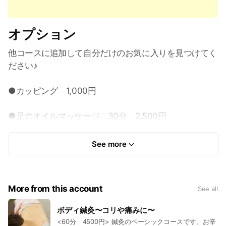
オプション
他コースに追加して自分だけのお気に入りを見つけてく
ださい♪
●カッピング 1,000円
●足のオイルマッサージ 30分 2,500円
膝下のマッサージになります
See more
●フェイシャル鍼灸 30分 3,500円
90分の全身整体やボディ鍼灸と組み合わ せて
全身しっかり入念に、リフレッシュ&ご褒美の120分コ
More from this account
See all
ースに。
ボディ鍼灸〜コリや痛みに〜
●ヘッドマッサージ 15分 1,500円
<60分 4500円> 鍼灸のベーシックコースです。お辛