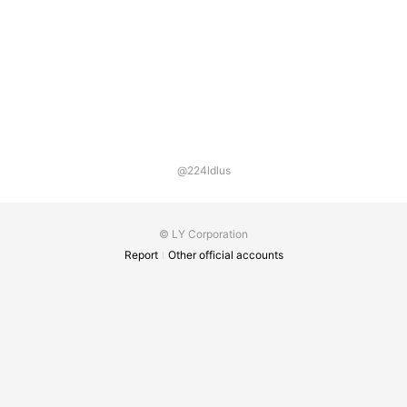
@224ldlus
© LY Corporation
Report
Other official accounts