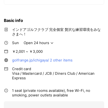
Basic info
インドアゴルフクラブ 完全個室 贅沢な練習環境をみな
さまへ！
Sun
Open 24 hours
￥2,001 ~ ￥3,000
golfrange.jp/ichigaya/
2 other items
Credit card
Visa / Mastercard / JCB / Diners Club / American
Express
1 seat (private rooms available), free Wi-Fi, no
smoking, power outlets available