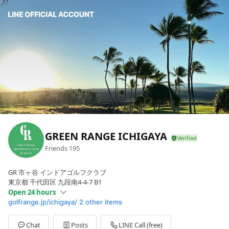
GREEN RANGE ICHIGAYA
Friends
195
GR 市ヶ谷 インドアゴルフクラブ
東京都 千代田区 九段南4-4-7 B1
Open 24 hours
golfrange.jp/ichigaya/
2 other items
Sun
Open 24 hours
Mon
Open 24 hours
Tue
Open 24 hours
Chat
Posts
LINE Call (free)