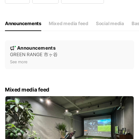
Wed
Open 24 hours
Thu
Open 24 hours
Fri
Open 24 hours
Sat
Open 24 hours
Announcements
Mixed media feed
Social media
Bas
N
Announcements
New
o
GREEN RANGE 市ヶ谷
t
See more
i
c
e
Mixed media feed