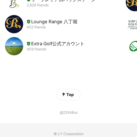
2,829 friends
Lounge Range 八丁堀
452 friends
Extra Golf公式アカウント
409 friends
Top
@224ldlus
© LY Corporation