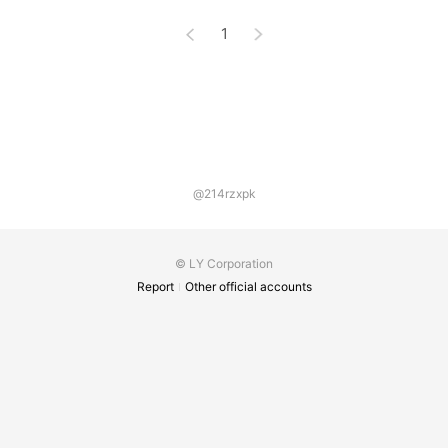
1
@214rzxpk
© LY Corporation
Report
Other official accounts