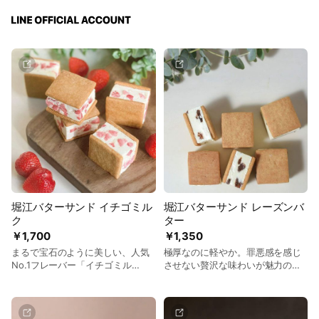
堀江バターサンド イチゴミル
堀江バターサンド レーズンバ
ク
ター
￥1,700
￥1,350
まるで宝石のように美しい、人気
極厚なのに軽やか。罪悪感を感じ
No.1フレーバー「イチゴミル
させない贅沢な味わいが魅力の、
ク」。
堀江バターサンドの原点となる
「ラムレーズン」。