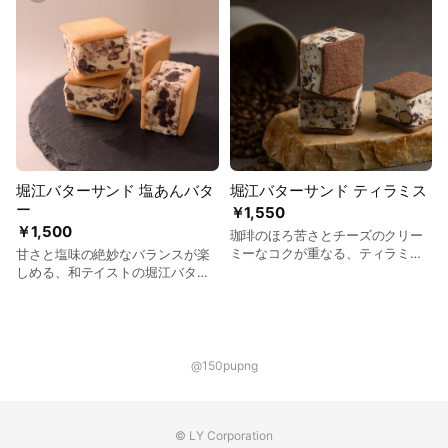
堀江バターサンド 塩あんバタ
堀江バターサンド ティラミス
ー
￥1,550
￥1,500
珈琲のほろ苦さとチーズのクリー
ミーなコクが重なる、ティラミス
甘さと塩味の絶妙なバランスが楽
のような味わいのバターサンド。
しめる、和テイストの堀江バター
サンド「塩あんバター」。
@150pupng
© LY Corporation