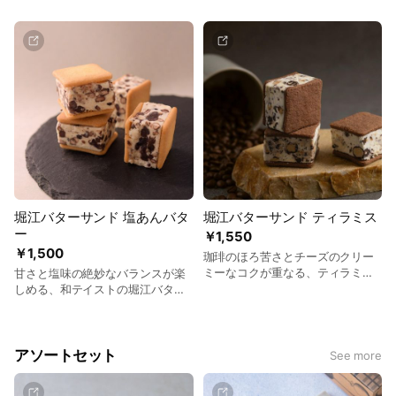
「ラムレーズン」。
堀江バターサンド 塩あんバタ
堀江バターサンド ティラミス
ー
￥1,550
￥1,500
珈琲のほろ苦さとチーズのクリー
ミーなコクが重なる、ティラミス
甘さと塩味の絶妙なバランスが楽
のような味わいのバターサンド。
しめる、和テイストの堀江バター
サンド「塩あんバター」。
アソートセット
See more