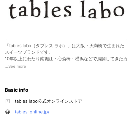
「tables labo（タブレス ラボ）」は大阪・天満橋で生まれた
スイーツブランドです。
10年以上にわたり南堀江・心斎橋・横浜などで展開してきたカ
フェ「TABLES」のスイーツ作りを受け継ぎながら、より専門
...
See more
性の高い焼菓子ブランドとして2024年4月に天満橋に誕生しま
した。
Basic info
実店舗「tables labo」とオンラインショップ「tables labo
ONLINE」は、全国のお客様に一貫した世界観でスイーツをお
tables labo公式オンラインストア
届けします。
tables-online.jp/