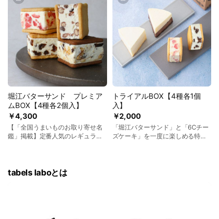
堀江バターサンド プレミア
トライアルBOX【4種各1個
ムBOX【4種各2個入】
入】
￥4,300
￥2,000
【「全国うまいものお取り寄せ名
「堀江バターサンド」と「6Cチー
鑑」掲載】定番人気のレギュラー
ズケーキ」を一度に楽しめる特別
フレーバー4種を一度に楽しめるア
なお試しセットです
ソートセット。
tabels laboとは