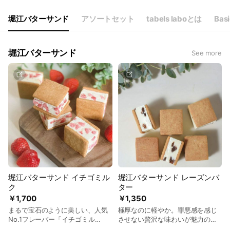
堀江バターサンド
アソートセット
tabels laboとは
Basi
堀江バターサンド
See more
堀江バターサンド イチゴミル
堀江バターサンド レーズンバ
ク
ター
￥1,700
￥1,350
まるで宝石のように美しい、人気
極厚なのに軽やか。罪悪感を感じ
No.1フレーバー「イチゴミル
させない贅沢な味わいが魅力の、
ク」。
堀江バターサンドの原点となる