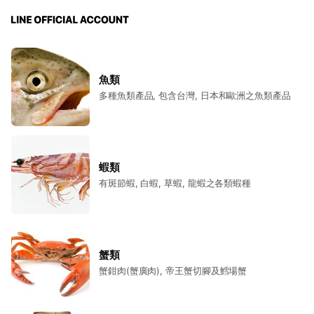
魚類
多種魚類產品, 包含台灣, 日本和歐洲之魚類產品
蝦類
有斑節蝦, 白蝦, 草蝦, 龍蝦之各類蝦種
蟹類
蟹鉗肉(蟹廣肉), 帝王蟹切腳及鱈場蟹