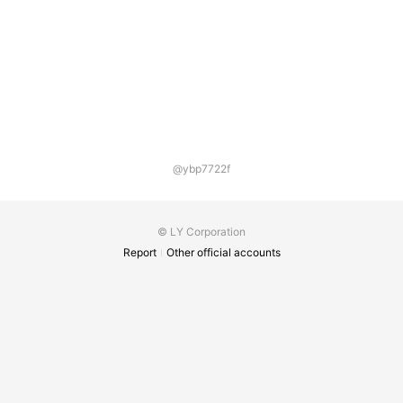
@ybp7722f
© LY Corporation
Report
Other official accounts