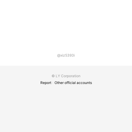
@xiz5393i
© LY Corporation
Report
Other official accounts