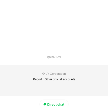
@xhl2196l
© LY Corporation
Report
Other official accounts
Direct chat