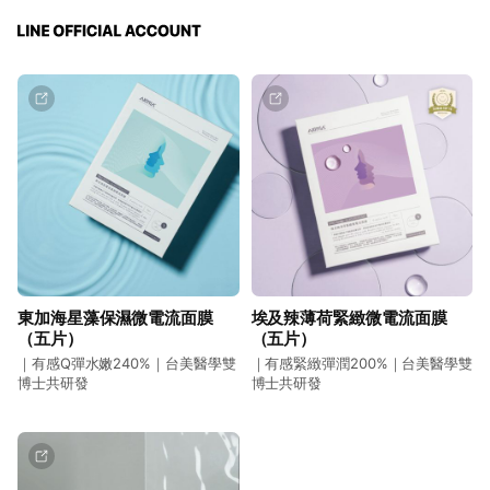
東加海星藻保濕微電流面膜
埃及辣薄荷緊緻微電流面膜
（五片）
（五片）
｜有感Q彈水嫩240%｜台美醫學雙
｜有感緊緻彈潤200%｜台美醫學雙
博士共研發
博士共研發