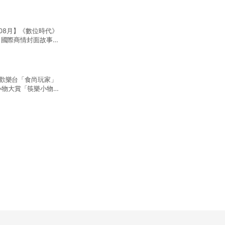
101年
08月】《數位時代》
【08月】《數位時代》評選第四屆「網路人氣賣家1
樣，國際商情封面故事報
廠商」／東森新聞「台灣1001個故事」肉干不是肉
森財經台「新台灣大體
軟office 雲端365示範廠商／經濟部舉辦「開
爆漿肉干
103年
S歡樂台「食尚玩家」
【12月】經濟部台灣好食節活動記者會 【11月】
小物大賞「筷樂小物」
北市觀光工廠嘉年華／通過新北市產業觀光認證，設
【08月】《數位時代》評選第六屆「網路人氣賣家1