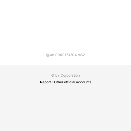
@xat.0000154814.m62
© LY Corporation
Report
Other official accounts